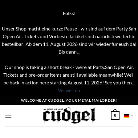
Folks!
Unser Shop macht eine kurze Pause - wir sind auf dem Party.San
Open Air. Tickets und Vorbestellartikel sind natürlich weiterhin
bestellbar! Ab dem 11. August 2026 sind wir wieder für euch da!
Bis dann...
Our shop is taking a short break - we’re at Party.San Open Air.
Tickets and pre-order items are still available meanwhile! We’ll
be back in action here starting August 11, 2026! See you then...
Verwerfen
Zum
WELCOME AT CUDGEL, YOUR METAL MAILORDER!
Inhalt
springen
0