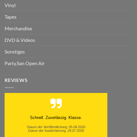
Vinyl
Tapes
Merchandise
DVD & Videos
Sonstiges
Party.San Open Air
REVIEWS
Moinsen, hat alles super geklappt. Danke ans
Team und weiter so.
Datum der Veröffentlichung: 05.08.2026
Datum der Kauferfahrung: 26.07.2026