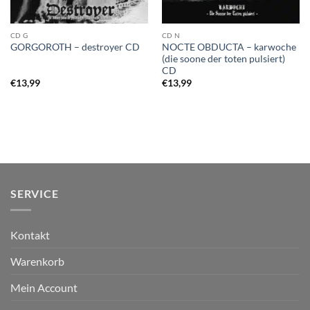
CD G
CD N
NOCTE OBDUCTA – karwoche
GORGOROTH – destroyer CD
(die soone der toten pulsiert)
CD
€
13,99
€
13,99
SERVICE
Kontakt
Warenkorb
Mein Account