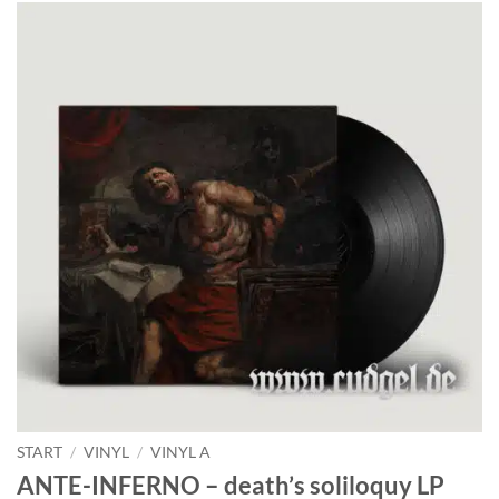
START
/
VINYL
/
VINYL A
ANTE-INFERNO – death’s soliloquy LP