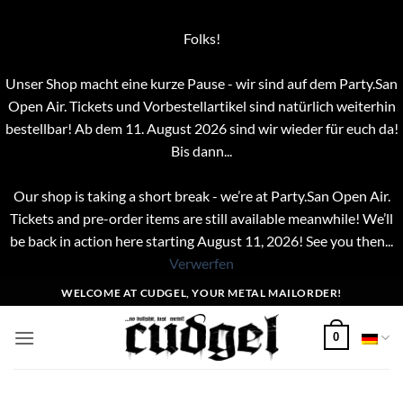
Folks!
Unser Shop macht eine kurze Pause - wir sind auf dem Party.San
Open Air. Tickets und Vorbestellartikel sind natürlich weiterhin
bestellbar! Ab dem 11. August 2026 sind wir wieder für euch da!
Bis dann...
Our shop is taking a short break - we’re at Party.San Open Air.
Tickets and pre-order items are still available meanwhile! We’ll
be back in action here starting August 11, 2026! See you then...
Verwerfen
Zum
WELCOME AT CUDGEL, YOUR METAL MAILORDER!
Inhalt
springen
0