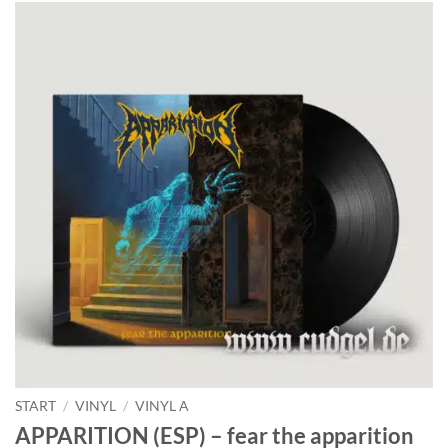
START
/
VINYL
/
VINYL A
APPARITION (ESP) – fear the apparition