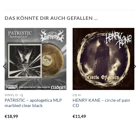
DAS KÖNNTE DIR AUCH GEFALLEN …
VINYL O - Q
CD H
PATRISTIC – apologetica MLP
HENRY KANE – circle of pain
marbled clear black
CD
€
18,99
€
11,49