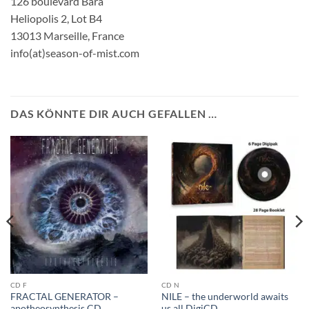
126 boulevard Bara
Heliopolis 2, Lot B4
13013 Marseille, France
info(at)season-of-mist.com
DAS KÖNNTE DIR AUCH GEFALLEN …
CD F
CD N
FRACTAL GENERATOR –
NILE – the underworld awaits
apotheosynthesis CD
us all DigiCD