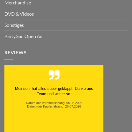
Merchandise
DVD & Videos
Sonstiges
Party.San Open Air
REVIEWS
Moinsen, hat alles super geklappt. Danke ans
Team und weiter so.
Datum der Veröffentlichung: 05.08.2026
Datum der Kauferfahrung: 26.07.2026