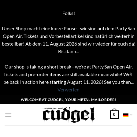
Folks!
Unser Shop macht eine kurze Pause - wir sind auf dem Party.San
Open Air. Tickets und Vorbestellartikel sind natürlich weiterhin
bestellbar! Ab dem 11. August 2026 sind wir wieder für euch da!
Bis dann...
Our shop is taking a short break - we’re at Party.San Open Air.
Tickets and pre-order items are still available meanwhile! We’ll
be back in action here starting August 11, 2026! See you then...
Verwerfen
Zum
WELCOME AT CUDGEL, YOUR METAL MAILORDER!
Inhalt
springen
0