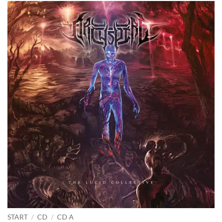
START
/
CD
/
CD A