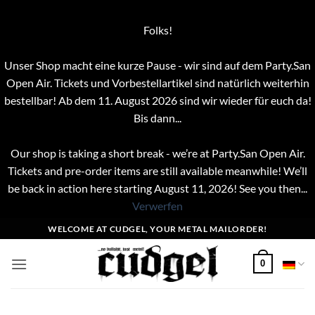
Folks!
Unser Shop macht eine kurze Pause - wir sind auf dem Party.San
Open Air. Tickets und Vorbestellartikel sind natürlich weiterhin
bestellbar! Ab dem 11. August 2026 sind wir wieder für euch da!
Bis dann...
Our shop is taking a short break - we’re at Party.San Open Air.
Tickets and pre-order items are still available meanwhile! We’ll
be back in action here starting August 11, 2026! See you then...
Verwerfen
Zum
WELCOME AT CUDGEL, YOUR METAL MAILORDER!
Inhalt
springen
0