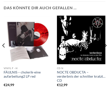
DAS KÖNNTE DIR AUCH GEFALLEN …
VINYL F - H
CD N
FÄULNIS – cholerik-eine
NOCTE OBDUCTA –
aufarbeitung2 LP red
verderbnis der schnitter kratzt…
CD
€
24,99
€
12,99