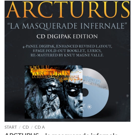
START
/
CD
/
CD A