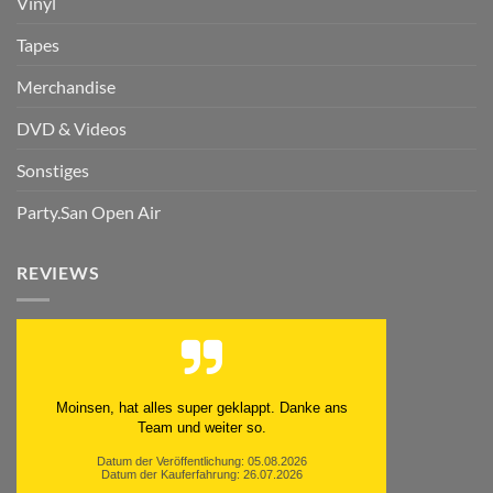
Vinyl
Tapes
Merchandise
DVD & Videos
Sonstiges
Party.San Open Air
REVIEWS
Moinsen, hat alles super geklappt. Danke ans
Team und weiter so.
Datum der Veröffentlichung: 05.08.2026
Datum der Kauferfahrung: 26.07.2026