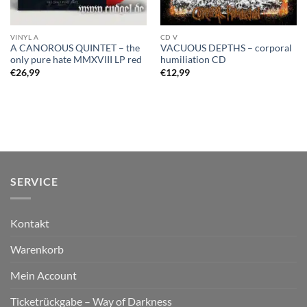
VINYL A
CD V
A CANOROUS QUINTET – the
VACUOUS DEPTHS – corporal
only pure hate MMXVIII LP red
humiliation CD
€
26,99
€
12,99
SERVICE
Kontakt
Warenkorb
Mein Account
Ticketrückgabe – Way of Darkness