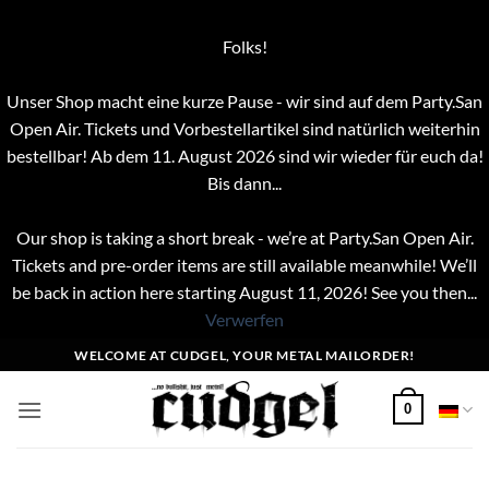
Folks!
Unser Shop macht eine kurze Pause - wir sind auf dem Party.San
Open Air. Tickets und Vorbestellartikel sind natürlich weiterhin
bestellbar! Ab dem 11. August 2026 sind wir wieder für euch da!
Bis dann...
Our shop is taking a short break - we’re at Party.San Open Air.
Tickets and pre-order items are still available meanwhile! We’ll
be back in action here starting August 11, 2026! See you then...
Verwerfen
Zum
WELCOME AT CUDGEL, YOUR METAL MAILORDER!
Inhalt
springen
0