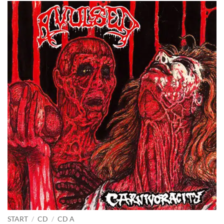
START
/
CD
/
CD A