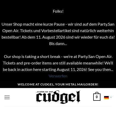
Folks!
Unser Shop macht eine kurze Pause - wir sind auf dem Party.San
Open Air. Tickets und Vorbestellartikel sind natürlich weiterhin
bestellbar! Ab dem 11. August 2026 sind wir wieder für euch da!
Bis dann...
Our shop is taking a short break - we’re at Party.San Open Air.
Tickets and pre-order items are still available meanwhile! We’ll
be back in action here starting August 11, 2026! See you then...
Verwerfen
Zum
WELCOME AT CUDGEL, YOUR METAL MAILORDER!
Inhalt
springen
0