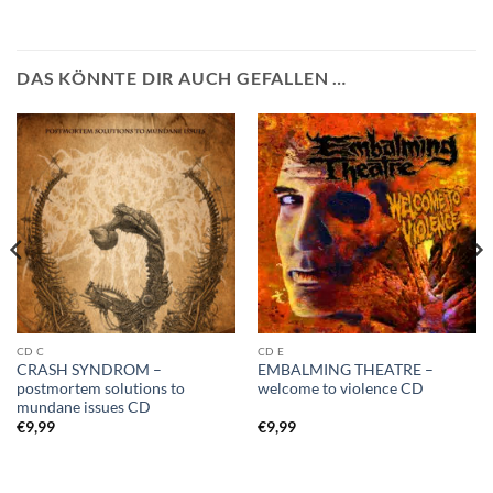
DAS KÖNNTE DIR AUCH GEFALLEN …
CD C
CD E
CRASH SYNDROM –
EMBALMING THEATRE –
postmortem solutions to
welcome to violence CD
mundane issues CD
€
9,99
€
9,99