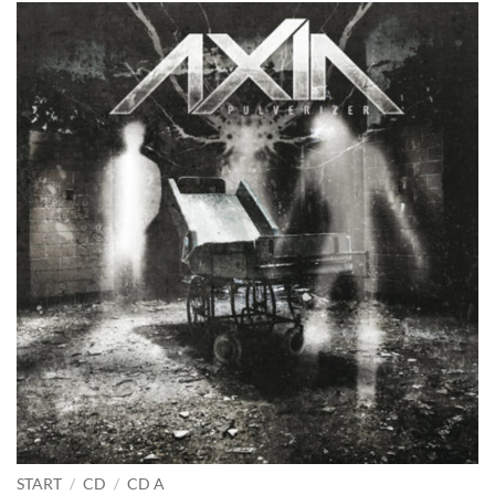
START
/
CD
/
CD A