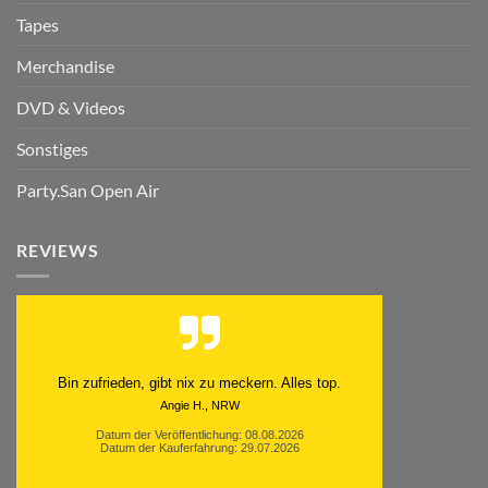
Tapes
Merchandise
DVD & Videos
Sonstiges
Party.San Open Air
REVIEWS
Bin zufrieden, gibt nix zu meckern. Alles top.
Angie H., NRW
Datum der Veröffentlichung: 08.08.2026
Datum der Kauferfahrung: 29.07.2026