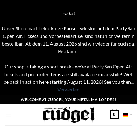
Folks!
Unser Shop macht eine kurze Pause - wir sind auf dem Party.San
Open Air. Tickets und Vorbestellartikel sind natürlich weiterhin
bestellbar! Ab dem 11. August 2026 sind wir wieder für euch da!
Bis dann...
Our shop is taking a short break - we’re at Party.San Open Air.
Tickets and pre-order items are still available meanwhile! We’ll
be back in action here starting August 11, 2026! See you then...
Verwerfen
Zum
WELCOME AT CUDGEL, YOUR METAL MAILORDER!
Inhalt
springen
0