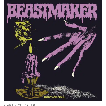
START
/
CD
/
CD B