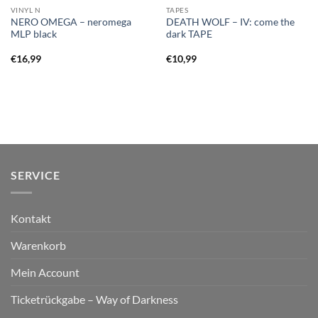
VINYL N
TAPES
NERO OMEGA – neromega
DEATH WOLF – IV: come the
MLP black
dark TAPE
€
16,99
€
10,99
SERVICE
Kontakt
Warenkorb
Mein Account
Ticketrückgabe – Way of Darkness