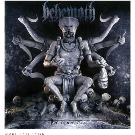
START
/
CD
/
CD B