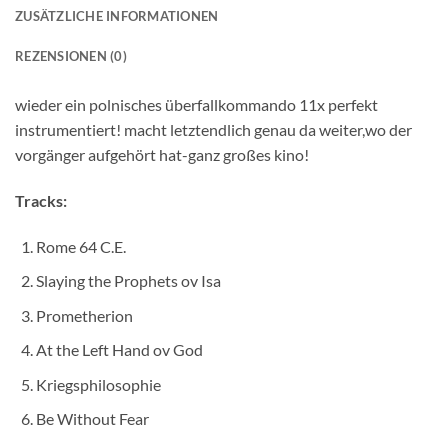
ZUSÄTZLICHE INFORMATIONEN
REZENSIONEN (0)
wieder ein polnisches überfallkommando 11x perfekt
instrumentiert! macht letztendlich genau da weiter,wo der
vorgänger aufgehört hat-ganz großes kino!
Tracks:
Rome 64 C.E.
Slaying the Prophets ov Isa
Prometherion
At the Left Hand ov God
Kriegsphilosophie
Be Without Fear