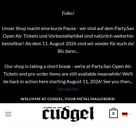
Folks!
Unser Shop macht eine kurze Pause - wir sind auf dem Party.San
Open Air. Tickets und Vorbestellartikel sind natürlich weiterhin
bestellbar! Ab dem 11. August 2026 sind wir wieder für euch da!
Bis dann...
Our shop is taking a short break - we’re at Party.San Open Air.
Tickets and pre-order items are still available meanwhile! We’ll
be back in action here starting August 11, 2026! See you then...
Verwerfen
Zum
WELCOME AT CUDGEL, YOUR METAL MAILORDER!
Inhalt
springen
0