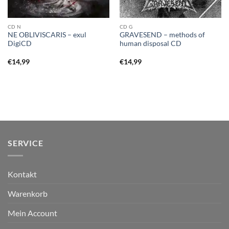
CD N
CD G
NE OBLIVISCARIS – exul
GRAVESEND – methods of
DigiCD
human disposal CD
€
14,99
€
14,99
SERVICE
Kontakt
Warenkorb
Mein Account