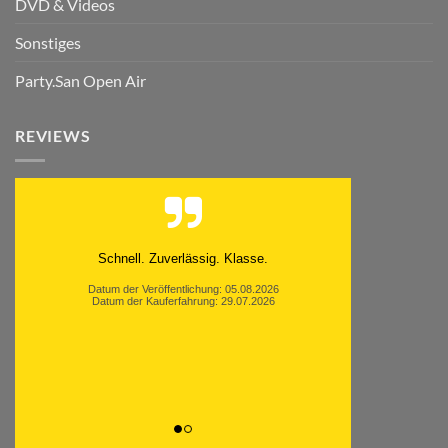
DVD & Videos
Sonstiges
Party.San Open Air
REVIEWS
Moinsen, hat alles super geklappt. Danke ans
Team und weiter so.
Datum der Veröffentlichung: 05.08.2026
Datum der Kauferfahrung: 26.07.2026