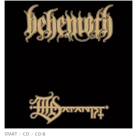
START
/
CD
/
CD B