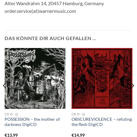
Alter Wandrahm 14, 20457 Hamburg, Germany
order.service(at)warnermusic.com
DAS KÖNNTE DIR AUCH GEFALLEN …
CD O - Q
CD O - Q
POSSESSION – the mother of
OBSCUREVIOLENCE – refuting
darkness DigiCD
the flesh DigiCD
€
13,99
€
14,99