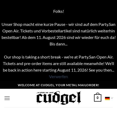
Folks!
Unser Shop macht eine kurze Pause - wir sind auf dem Party.San
Open Air. Tickets und Vorbestellartikel sind natürlich weiterhin
bestellbar! Ab dem 11. August 2026 sind wir wieder für euch da!
Bis dann...
Our shop is taking a short break - we’re at Party.San Open Air.
Tickets and pre-order items are still available meanwhile! We’ll
be back in action here starting August 11, 2026! See you then...
Verwerfen
Zum
WELCOME AT CUDGEL, YOUR METAL MAILORDER!
Inhalt
springen
0