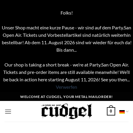
Folks!
Unser Shop macht eine kurze Pause - wir sind auf dem Party.San
Open Air. Tickets und Vorbestellartikel sind natürlich weiterhin
bestellbar! Ab dem 11. August 2026 sind wir wieder für euch da!
Bis dann...
Our shop is taking a short break - we’re at Party.San Open Air.
Tickets and pre-order items are still available meanwhile! We’ll
be back in action here starting August 11, 2026! See you then...
Verwerfen
Zum
WELCOME AT CUDGEL, YOUR METAL MAILORDER!
Inhalt
springen
0