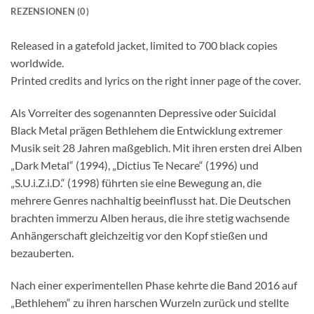
REZENSIONEN (0)
Released in a gatefold jacket, limited to 700 black copies
worldwide.
Printed credits and lyrics on the right inner page of the cover.
Als Vorreiter des sogenannten Depressive oder Suicidal
Black Metal prägen Bethlehem die Entwicklung extremer
Musik seit 28 Jahren maßgeblich. Mit ihren ersten drei Alben
„Dark Metal“ (1994), „Dictius Te Necare“ (1996) und
„S.U.i.Z.i.D.“ (1998) führten sie eine Bewegung an, die
mehrere Genres nachhaltig beeinflusst hat. Die Deutschen
brachten immerzu Alben heraus, die ihre stetig wachsende
Anhängerschaft gleichzeitig vor den Kopf stießen und
bezauberten.
Nach einer experimentellen Phase kehrte die Band 2016 auf
„Bethlehem“ zu ihren harschen Wurzeln zurück und stellte