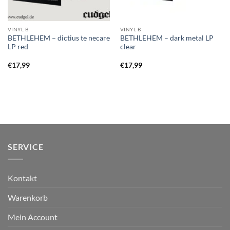
VINYL B
VINYL B
BETHLEHEM – dictius te necare
BETHLEHEM – dark metal LP
LP red
clear
€
17,99
€
17,99
SERVICE
Kontakt
Warenkorb
Mein Account