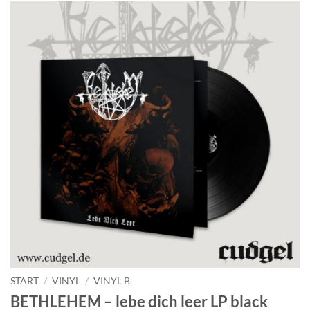
START
/
VINYL
/
VINYL B
BETHLEHEM – lebe dich leer LP black