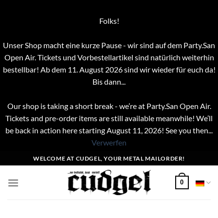
Folks!
Unser Shop macht eine kurze Pause - wir sind auf dem Party.San
Open Air. Tickets und Vorbestellartikel sind natürlich weiterhin
bestellbar! Ab dem 11. August 2026 sind wir wieder für euch da!
Bis dann...
Our shop is taking a short break - we’re at Party.San Open Air.
Tickets and pre-order items are still available meanwhile! We’ll
be back in action here starting August 11, 2026! See you then...
Verwerfen
Zum
WELCOME AT CUDGEL, YOUR METAL MAILORDER!
Inhalt
springen
0