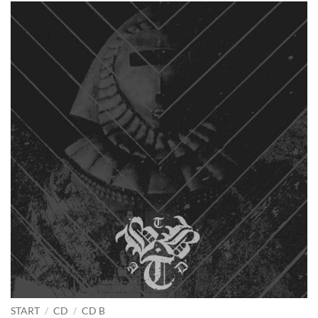
START
/
CD
/
CD B