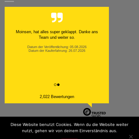
Moinsen, hat alles super geklappt. Danke ans
Team und weiter so.
Datum der Veröffentlichung: 05.08.2026
Datum der Kauferfahrung: 26.07.2026
2,022 Bewertungen
Diese Website benutzt Cookies. Wenn du die Website weiter
nutzt, gehen wir von deinem Einverständnis aus.
PayPal
Bank
Cash
Sepa
MasterCard
Visa
Sofor