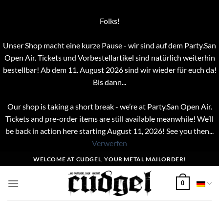
Folks!
Unser Shop macht eine kurze Pause - wir sind auf dem Party.San
Open Air. Tickets und Vorbestellartikel sind natürlich weiterhin
bestellbar! Ab dem 11. August 2026 sind wir wieder für euch da!
Bis dann...
Our shop is taking a short break - we’re at Party.San Open Air.
Tickets and pre-order items are still available meanwhile! We’ll
be back in action here starting August 11, 2026! See you then...
Verwerfen
Zum
WELCOME AT CUDGEL, YOUR METAL MAILORDER!
Inhalt
springen
0