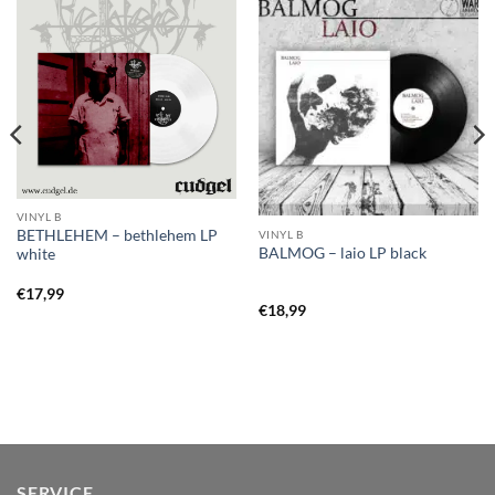
VINYL B
BETHLEHEM – bethlehem LP
VINYL B
BALMOG – laio LP black
white
€
17,99
€
18,99
SERVICE