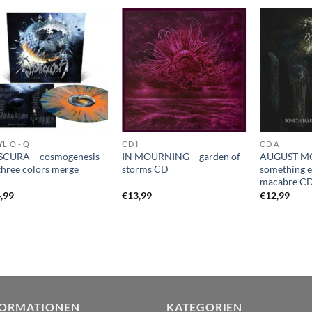
YL O - Q
CD I
CD A
CURA – cosmogenesis
IN MOURNING – garden of
AUGUST M
three colors merge
storms CD
something e
macabre C
,99
€
13,99
€
12,99
FORMATIONEN
KATEGORIEN