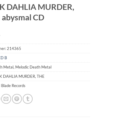
K DAHLIA MURDER,
 abysmal CD
9
mer:
214365
CD B
h Metal, Melodic Death Metal
CK DAHLIA MURDER, THE
l Blade Records