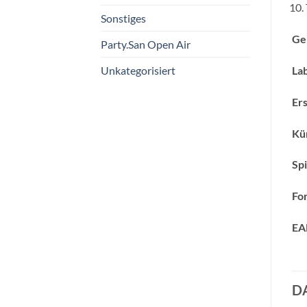
Sonstiges
Ge
Party.San Open Air
Lab
Unkategorisiert
Ers
Kün
Spi
Fo
EA
D