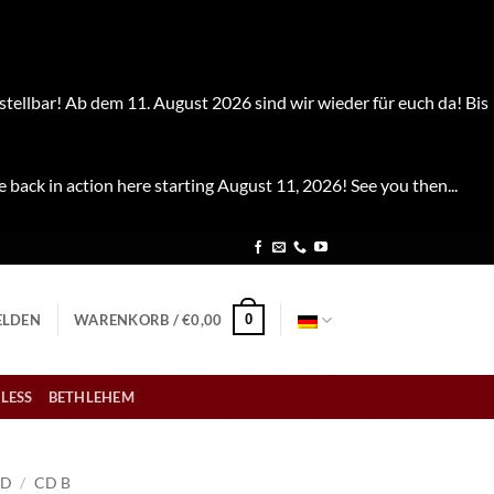
stellbar! Ab dem 11. August 2026 sind wir wieder für euch da! Bis
e back in action here starting August 11, 2026! See you then...
0
LDEN
WARENKORB /
€
0,00
LESS
BETHLEHEM
CD
/
CD B