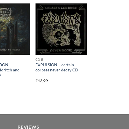
CD E
OON –
EXPULSION – certain
ldritch and
corpses never decay CD
D
€
13,99
REVIEWS