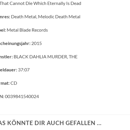
That Cannot Die Which Eternally Is Dead
nres:
Death Metal, Melodic Death Metal
el:
Metal Blade Records
cheinungsjahr:
2015
stler:
BLACK DAHLIA MURDER, THE
eldauer:
37:07
rmat:
CD
N:
0039841540024
AS KÖNNTE DIR AUCH GEFALLEN …