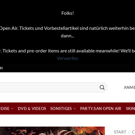
Folks!
pen Air. Tickets und Vorbestellartikel sind natürlich weiterhin be
dann...
. Tickets and pre-order items are still available meanwhile! We’ll b
Verwerfen
R!
ANME
DISE
DVD & VIDEOS
SONSTIGES
PARTY.SAN OPEN AIR
SKIN
START
/