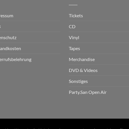
ressum
Tickets
B
CD
enschutz
Vinyl
sandkosten
Tapes
errufsbelehrung
Merchandise
DVD & Videos
Sonstiges
Party.San Open Air
n GmbH