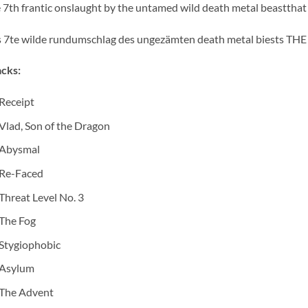
 7th frantic onslaught by the untamed wild death metal beast
s 7te wilde rundumschlag des ungezämten death metal biests
cks:
Receipt
Vlad, Son of the Dragon
Abysmal
Re-Faced
Threat Level No. 3
The Fog
Stygiophobic
Asylum
The Advent