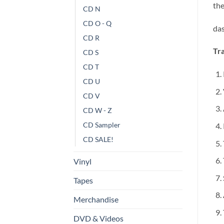
the
CD N
CD O - Q
da
CD R
Tra
CD S
CD T
CD U
CD V
CD W - Z
CD Sampler
CD SALE!
Vinyl
Tapes
Merchandise
DVD & Videos