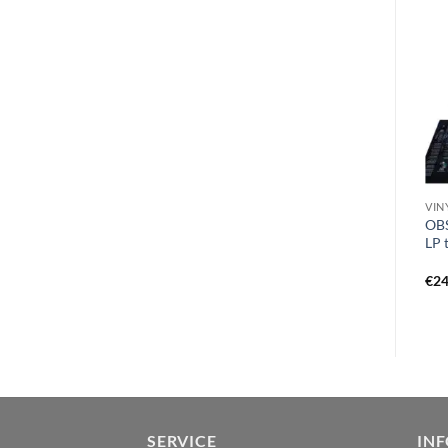
CD B
VINYL S
VIN
BLACK WOUND – warping
SLUGDGE – dim &
OBS
structure CD
slimeridden kingdoms DLP
LP 
eco marbled
€
12,99
€
33,99
€
24
SERVICE
IN