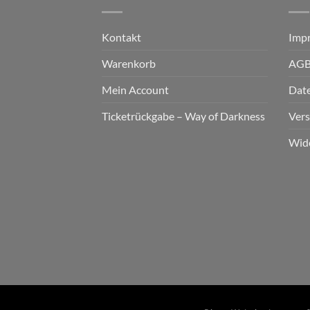
Kontakt
Imp
Warenkorb
AG
Mein Account
Dat
Ticketrückgabe – Way of Darkness
Ver
Wid
2026 © cudgel Vertrieb - a division of Party.Sa