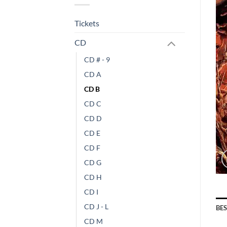
Tickets
CD
CD # - 9
CD A
CD B
CD C
CD D
CD E
CD F
CD G
CD H
CD I
CD J - L
BE
CD M