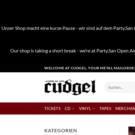
Unser Shop macht eine kurze Pause - wir sind auf dem Party.San O
Our shop is taking a short break - we’re at Party.San Open Air
Zum
WELCOME AT CUDGEL, YOUR METAL MAILORDE
Inhalt
springen
Suchen
nach:
TICKETS
CD
VINYL
TAPES
MERCHAN
KATEGORIEN