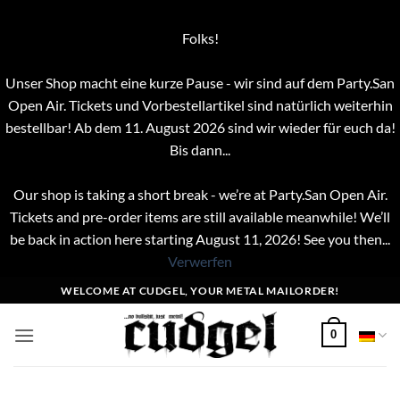
Folks!
Unser Shop macht eine kurze Pause - wir sind auf dem Party.San
Open Air. Tickets und Vorbestellartikel sind natürlich weiterhin
bestellbar! Ab dem 11. August 2026 sind wir wieder für euch da!
Bis dann...
Our shop is taking a short break - we’re at Party.San Open Air.
Tickets and pre-order items are still available meanwhile! We’ll
be back in action here starting August 11, 2026! See you then...
Verwerfen
Zum
WELCOME AT CUDGEL, YOUR METAL MAILORDER!
Inhalt
springen
0