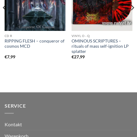
CD R
VINYL O - Q
RIPPING FLESH – conqueror of
OMINOUS SCRIPTURES –
cosmos MCD
rituals of mass self-ignition LP
splatter
€
7,99
€
27,99
SERVICE
Kontakt
Warenkorb