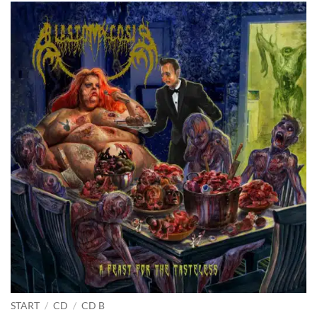
START
/
CD
/
CD B