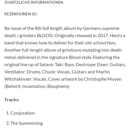
ZUSÄTZLICHE INFORMATIONEN
REZENSIONEN (0)
Re-issue of the 8th full length album by Germans supreme
death / grinders BLOOD. Originally released in 2017. Here’s a
band that knows how to deliver for their old-school fans.
Another full-length album of grindcore mutating into death
metal, delivered in the signature Blood style. Featuring the
original line up of Satanic Taki: Bass, Destroyer Eisen: Guitars,
Ventilator: Drums, Chuck: Vocals, Guitars and Martin
Witchskinner: Vocals. Cover artwork by Christophe Moyen
(Beherit, Incantation, Blasphemy
Tracks:
Conjuration
The Summoning