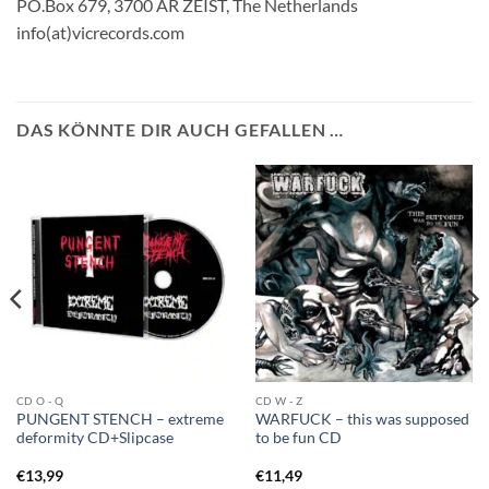
PO.Box 679, 3700 AR ZEIST, The Netherlands
info(at)vicrecords.com
DAS KÖNNTE DIR AUCH GEFALLEN …
CD O - Q
CD W - Z
PUNGENT STENCH – extreme
WARFUCK – this was supposed
deformity CD+Slipcase
to be fun CD
€
13,99
€
11,49