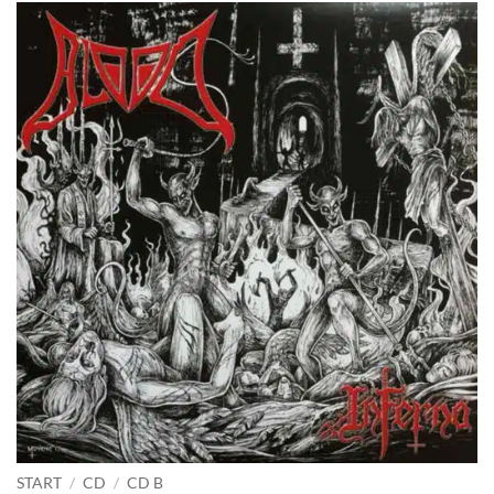
START
/
CD
/
CD B