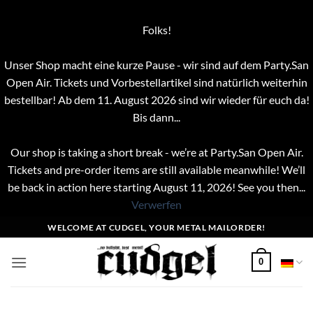
Folks!
Unser Shop macht eine kurze Pause - wir sind auf dem Party.San
Open Air. Tickets und Vorbestellartikel sind natürlich weiterhin
bestellbar! Ab dem 11. August 2026 sind wir wieder für euch da!
Bis dann...
Our shop is taking a short break - we’re at Party.San Open Air.
Tickets and pre-order items are still available meanwhile! We’ll
be back in action here starting August 11, 2026! See you then...
Verwerfen
Zum
WELCOME AT CUDGEL, YOUR METAL MAILORDER!
Inhalt
springen
0