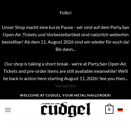
Folks!
Unser Shop macht eine kurze Pause - wir sind auf dem Party.San
Open Air. Tickets und Vorbestellartikel sind natürlich weiterhin
bestellbar! Ab dem 11. August 2026 sind wir wieder für euch da!
Bis dann...
Our shop is taking a short break - we’re at Party.San Open Air.
Tickets and pre-order items are still available meanwhile! We’ll
be back in action here starting August 11, 2026! See you then...
Verwerfen
Zum
WELCOME AT CUDGEL, YOUR METAL MAILORDER!
Inhalt
springen
0