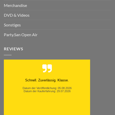
Merchandise
DVD & Videos
Sonstiges
Party.San Open Air
REVIEWS
Moinsen, hat alles super geklappt. Danke ans
Team und weiter so.
Datum der Veröffentlichung: 05.08.2026
Datum der Kauferfahrung: 26.07.2026