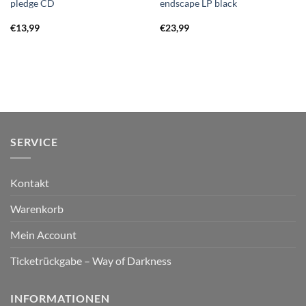
pledge CD
endscape LP black
€
13,99
€
23,99
SERVICE
Kontakt
Warenkorb
Mein Account
Ticketrückgabe – Way of Darkness
INFORMATIONEN