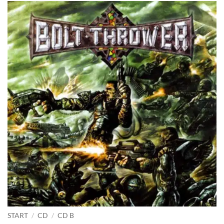
START
/
CD
/
CD B