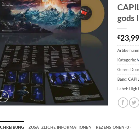
CAPI
gods 
23,9
€
Artikelnum
Kategorie:
V
Genre: Doo
Band: CAP
Label: High 
SCHREIBUNG
ZUSÄTZLICHE INFORMATIONEN
REZENSIONEN (0)