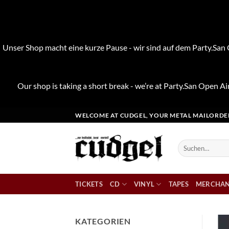
Unser Shop macht eine kurze Pause - wir sind auf dem Party.San O
Our shop is taking a short break - we’re at Party.San Open Air
Zum
WELCOME AT CUDGEL, YOUR METAL MAILORDE
Inhalt
springen
Suchen
nach:
TICKETS
CD
VINYL
TAPES
MERCHAN
KATEGORIEN