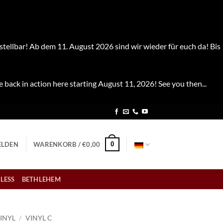
stellbar! Ab dem 11. August 2026 sind wir wieder für euch da! Bis
e back in action here starting August 11, 2026! See you then...
0
LDEN
WARENKORB /
€
0,00
LESS
BETHLEHEM
INYL
/
VINYL C