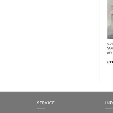
CD C
CD A
CD 
CENTURY – sign of the
ARD – untouched by fire
SOR
storm CD
DigiCD
of 
€
14,99
€
12,99
€
11
SERVICE
IN