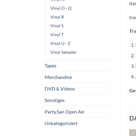
das
Vinyl O - Q
tra
Vinyl R
Vinyl S
Tra
Vinyl T
Vinyl U - Z
Vinyl Sampler
Tapes
Merchandise
DVD & Videos
Ge
Sonstiges
Party.San Open Air
D
Unkategorisiert