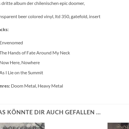
 dritte album der chilenischen epic doomer,
nsparent beer colored vinyl, ltd 350, gatefold, insert
cks:
Envenomed
The Hands of Fate Around My Neck
Now Here, Nowhere
As I Lie on the Summit
nres:
Doom Metal, Heavy Metal
AS KÖNNTE DIR AUCH GEFALLEN …