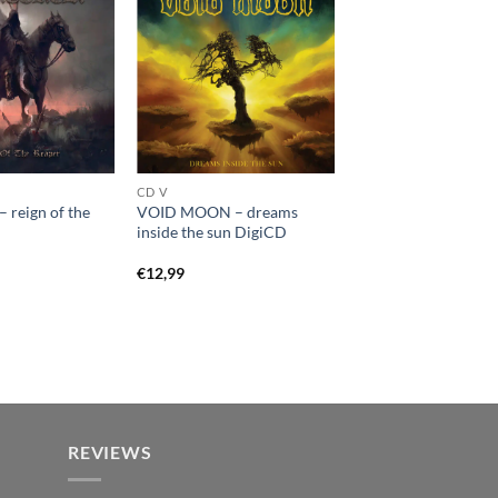
CD V
reign of the
VOID MOON – dreams
inside the sun DigiCD
€
12,99
REVIEWS