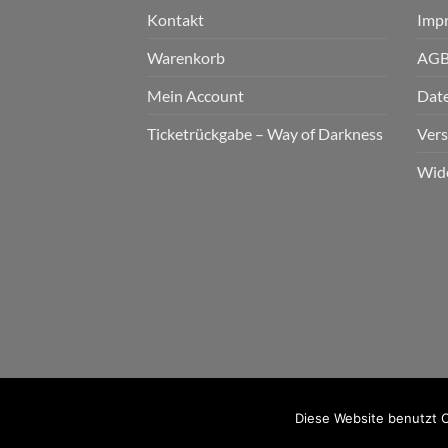
Kontakt
Imp
Warenkorb
AG
Mein Account
Dat
Ticketrückgabe – Way of Darkness
Ver
Wid
2026 © cudgel Vertrieb - a division of Party.Sa
Diese Website benutzt C