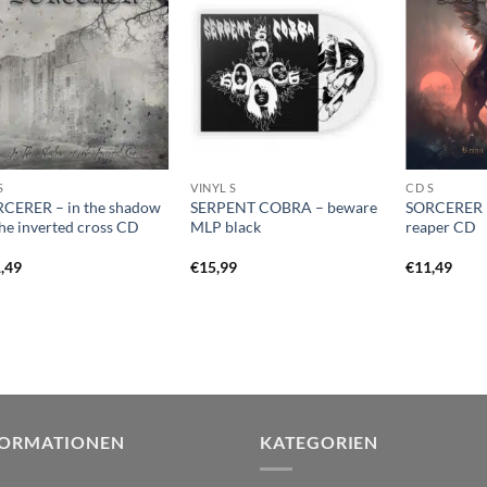
S
VINYL S
CD S
CERER – in the shadow
SERPENT COBRA – beware
SORCERER – 
the inverted cross CD
MLP black
reaper CD
,49
€
15,99
€
11,49
FORMATIONEN
KATEGORIEN