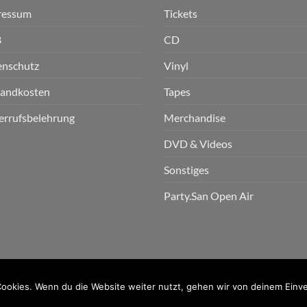
ressum
Tickets
B
CD
enschutz
Vinyl
sandkosten
Tapes
errufsbelehrung
Merchandise
DVD & Videos
Sonstiges
Party.San Open Air
n GmbH
ookies. Wenn du die Website weiter nutzt, gehen wir von deinem Einve
PayPal