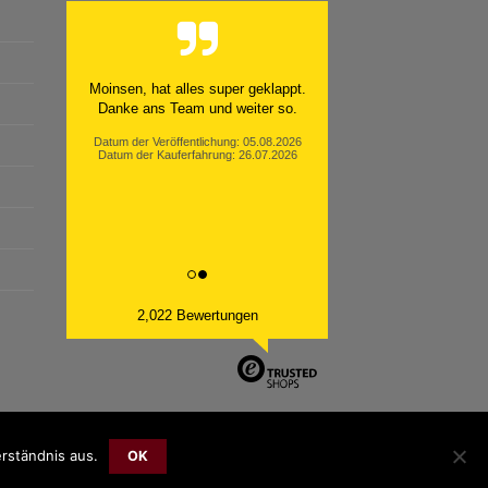
Moinsen, hat alles super geklappt.
Danke ans Team und weiter so.
Datum der Veröffentlichung: 05.08.2026
Datum der Kauferfahrung: 26.07.2026
2,022 Bewertungen
rständnis aus.
Bank
Cash
Sepa
MasterCard
Visa
Sofort
OK
Transfer
On