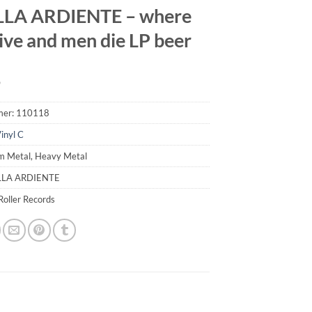
LLA ARDIENTE – where
live and men die LP beer
9
mer:
110118
inyl C
m Metal, Heavy Metal
ILLA ARDIENTE
Roller Records