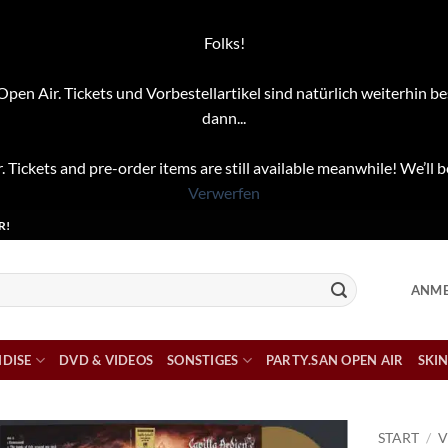
Folks!
pen Air. Tickets und Vorbestellartikel sind natürlich weiterhin be
dann...
. Tickets and pre-order items are still available meanwhile! We’ll b
Verwerfen
R!
ANME
DISE
DVD & VIDEOS
SONSTIGES
PARTY.SAN OPEN AIR
SKIN
START
/
V