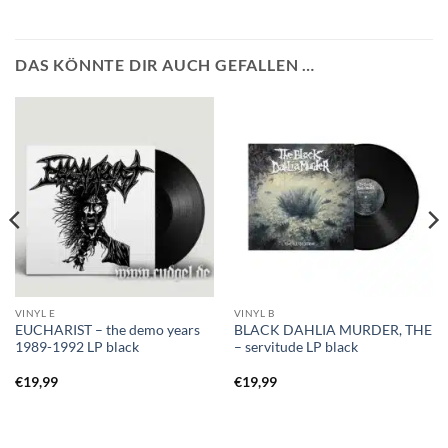
DAS KÖNNTE DIR AUCH GEFALLEN …
VINYL E
VINYL B
EUCHARIST – the demo years
BLACK DAHLIA MURDER, THE
1989-1992 LP black
– servitude LP black
€
19,99
€
19,99