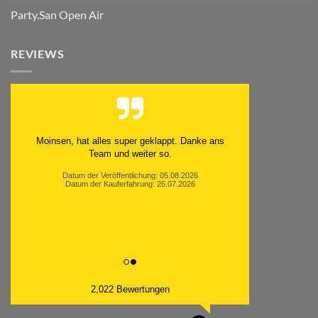
Party.San Open Air
REVIEWS
Moinsen, hat alles super geklappt. Danke ans
Team und weiter so.
Datum der Veröffentlichung: 05.08.2026
Datum der Kauferfahrung: 26.07.2026
2,022 Bewertungen