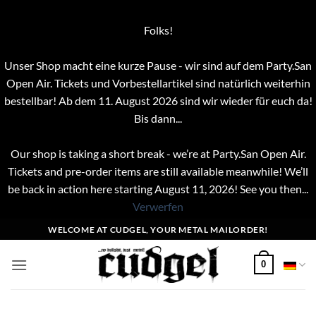
Folks!
Unser Shop macht eine kurze Pause - wir sind auf dem Party.San
Open Air. Tickets und Vorbestellartikel sind natürlich weiterhin
bestellbar! Ab dem 11. August 2026 sind wir wieder für euch da!
Bis dann...
Our shop is taking a short break - we’re at Party.San Open Air.
Tickets and pre-order items are still available meanwhile! We’ll
be back in action here starting August 11, 2026! See you then...
Verwerfen
Zum
WELCOME AT CUDGEL, YOUR METAL MAILORDER!
Inhalt
springen
0