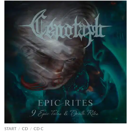
START
/
CD
/
CD C