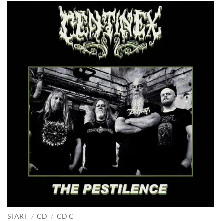
START
/
CD
/
CD C