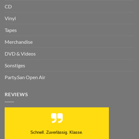
CD
Vinyl
Tapes
Merchandise
DVD & Videos
Sonstiges
Party.San Open Air
REVIEWS
Moinsen, hat alles super geklappt. Danke ans
Team und weiter so.