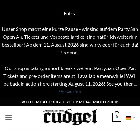
Folks!
Unser Shop macht eine kurze Pause - wir sind auf dem Party.San
Open Air. Tickets und Vorbestellartikel sind natürlich weiterhin
bestellbar! Ab dem 11. August 2026 sind wir wieder für euch da!
Bis dann...
Our shop is taking a short break - we’re at Party.San Open Air.
Tickets and pre-order items are still available meanwhile! We’ll
be back in action here starting August 11, 2026! See you then...
Verwerfen
Zum
WELCOME AT CUDGEL, YOUR METAL MAILORDER!
Inhalt
springen
0