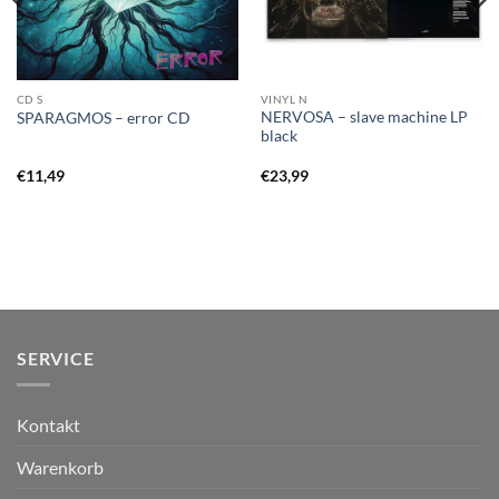
CD S
VINYL N
NERVOSA – slave machine LP
SPARAGMOS – error CD
black
€
11,49
€
23,99
SERVICE
Kontakt
Warenkorb