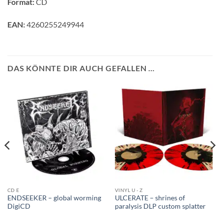
Format:
CD
EAN:
4260255249944
DAS KÖNNTE DIR AUCH GEFALLEN …
CD E
VINYL U - Z
ENDSEEKER – global worming
ULCERATE – shrines of
DigiCD
paralysis DLP custom splatter