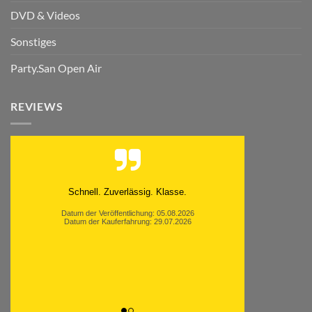
DVD & Videos
Sonstiges
Party.San Open Air
REVIEWS
Moinsen, hat alles super geklappt. Danke ans
Team und weiter so.
Datum der Veröffentlichung: 05.08.2026
Datum der Kauferfahrung: 26.07.2026