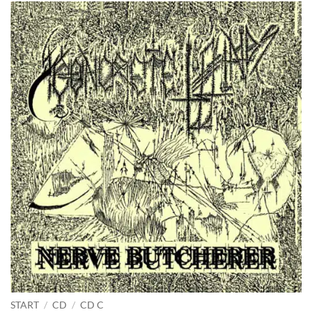
START
/
CD
/
CD C