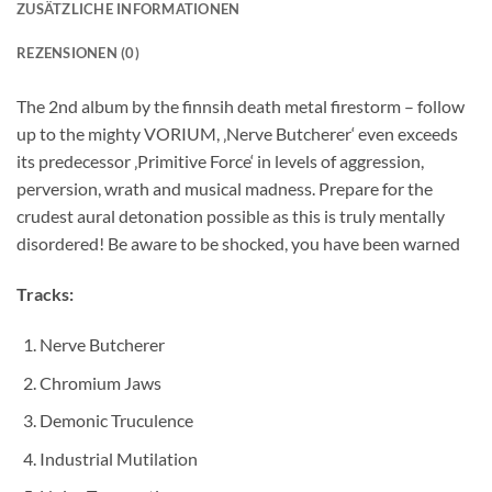
ZUSÄTZLICHE INFORMATIONEN
REZENSIONEN (0)
The 2nd album by the finnsih death metal firestorm – follow
up to the mighty VORIUM, ‚Nerve Butcherer‘ even exceeds
its predecessor ‚Primitive Force‘ in levels of aggression,
perversion, wrath and musical madness. Prepare for the
crudest aural detonation possible as this is truly mentally
disordered! Be aware to be shocked, you have been warned
Tracks:
Nerve Butcherer
Chromium Jaws
Demonic Truculence
Industrial Mutilation