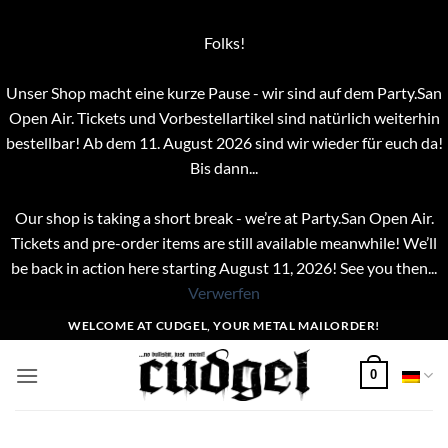
Folks!
Unser Shop macht eine kurze Pause - wir sind auf dem Party.San
Open Air. Tickets und Vorbestellartikel sind natürlich weiterhin
bestellbar! Ab dem 11. August 2026 sind wir wieder für euch da!
Bis dann...
Our shop is taking a short break - we’re at Party.San Open Air.
Tickets and pre-order items are still available meanwhile! We’ll
be back in action here starting August 11, 2026! See you then...
Verwerfen
Zum
WELCOME AT CUDGEL, YOUR METAL MAILORDER!
Inhalt
springen
0