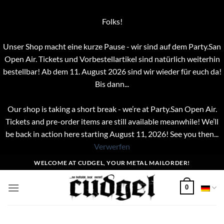
Folks!
Unser Shop macht eine kurze Pause - wir sind auf dem Party.San
Open Air. Tickets und Vorbestellartikel sind natürlich weiterhin
bestellbar! Ab dem 11. August 2026 sind wir wieder für euch da!
Bis dann...
Our shop is taking a short break - we’re at Party.San Open Air.
Tickets and pre-order items are still available meanwhile! We’ll
be back in action here starting August 11, 2026! See you then...
Verwerfen
Zum
WELCOME AT CUDGEL, YOUR METAL MAILORDER!
Inhalt
springen
0