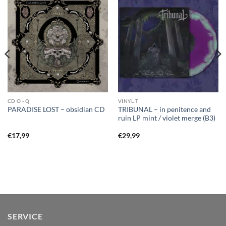
CD O - Q
VINYL T
TRIBUNAL – in penitence and
PARADISE LOST – obsidian CD
ruin LP mint / violet merge (B3)
€
17,99
€
29,99
SERVICE