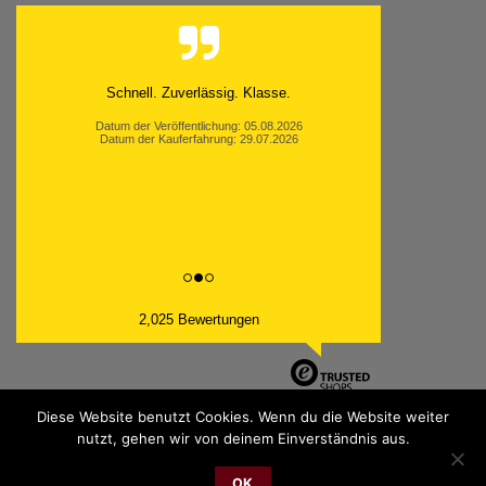
Schnell. Zuverlässig. Klasse.
Datum der Veröffentlichung: 05.08.2026
Datum der Kauferfahrung: 29.07.2026
2,025 Bewertungen
Diese Website benutzt Cookies. Wenn du die Website weiter
nutzt, gehen wir von deinem Einverständnis aus.
PayPal
Bank
Cash
Sepa
MasterCard
Visa
Sofor
OK
Transfer
On