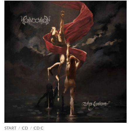
START
/
CD
/
CD C