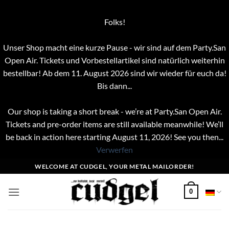
Folks!
Unser Shop macht eine kurze Pause - wir sind auf dem Party.San
Open Air. Tickets und Vorbestellartikel sind natürlich weiterhin
bestellbar! Ab dem 11. August 2026 sind wir wieder für euch da!
Bis dann...
Our shop is taking a short break - we’re at Party.San Open Air.
Tickets and pre-order items are still available meanwhile! We’ll
be back in action here starting August 11, 2026! See you then...
Verwerfen
Zum
WELCOME AT CUDGEL, YOUR METAL MAILORDER!
Inhalt
springen
0