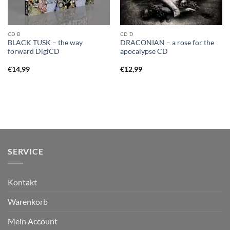
CD B
CD D
BLACK TUSK – the way
DRACONIAN – a rose for the
forward DigiCD
apocalypse CD
€
14,99
€
12,99
SERVICE
Kontakt
Warenkorb
Mein Account