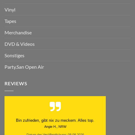
Vinyl
Tapes
Merchandise
DVD & Videos
Sonstiges
Party.San Open Air
REVIEWS
Bin zufrieden, gibt nix zu meckern. Alles top.
Angie H., NRW
Datum der Veröffentlichung: 08.08.2026