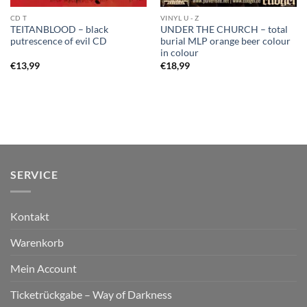
CD T
VINYL U - Z
TEITANBLOOD – black
UNDER THE CHURCH – total
putrescence of evil CD
burial MLP orange beer colour
in colour
€
13,99
€
18,99
SERVICE
Kontakt
Warenkorb
Mein Account
Ticketrückgabe – Way of Darkness