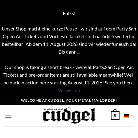
Folks!
Unser Shop macht eine kurze Pause - wir sind auf dem Party.San
Open Air. Tickets und Vorbestellartikel sind natürlich weiterhin
bestellbar! Ab dem 11. August 2026 sind wir wieder für euch da!
Bis dann...
Our shop is taking a short break - we’re at Party.San Open Air.
Tickets and pre-order items are still available meanwhile! We’ll
be back in action here starting August 11, 2026! See you then...
Verwerfen
Zum
WELCOME AT CUDGEL, YOUR METAL MAILORDER!
Inhalt
springen
0