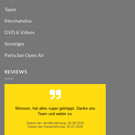
Tapes
Merchandise
DVD & Videos
Sonstiges
Party.San Open Air
REVIEWS
Moinsen, hat alles super geklappt. Danke ans
Team und weiter so.
Datum der Veröffentlichung: 05.08.2026
Datum der Kauferfahrung: 26.07.2026