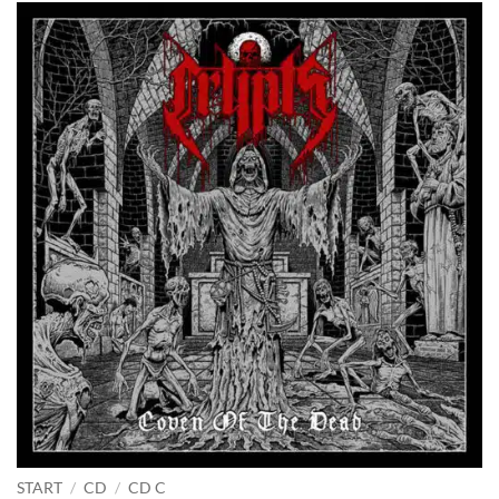
START
/
CD
/
CD C