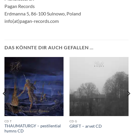
Pagan Records
Erdmanna 5, 86-100 Sulnowo, Poland
info(at)pagan-records.com
DAS KÖNNTE DIR AUCH GEFALLEN …
CD T
CD G
THAUMATURGY – pestilential
GRIFT – arvet CD
hymns CD