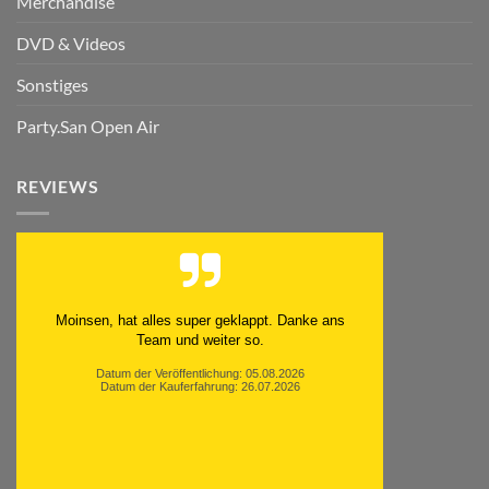
Merchandise
DVD & Videos
Sonstiges
Party.San Open Air
REVIEWS
Moinsen, hat alles super geklappt. Danke ans
Team und weiter so.
Datum der Veröffentlichung: 05.08.2026
Datum der Kauferfahrung: 26.07.2026