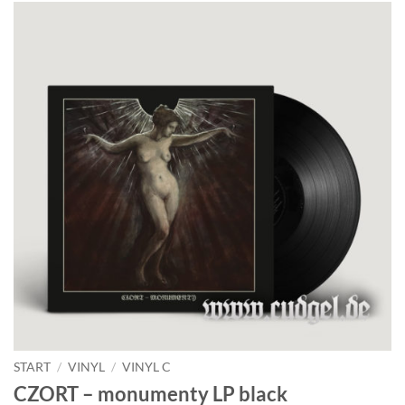
START
/
VINYL
/
VINYL C
CZORT – monumenty LP black