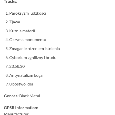
Tracks:
Paroksyzm ludzkosci
Zjawa
Kuznia materii
Oczyma monumentu
Zmaganie rdzeniem istnienia
Cyborium zgnilizny i brudu
23.58.30
Antynatalizm boga
Ubóstwo idei
Genres:
Black Metal
GPSR Information:
Manufacturer: