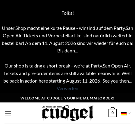
Folks!
Unser Shop macht eine kurze Pause - wir sind auf dem Party.San
Open Air. Tickets und Vorbestellartikel sind natürlich weiterhin
bestellbar! Ab dem 11. August 2026 sind wir wieder für euch da!
Bis dann...
Our shop is taking a short break - we’re at Party.San Open Air.
Tickets and pre-order items are still available meanwhile! We’ll
be back in action here starting August 11, 2026! See you then...
Verwerfen
Zum
WELCOME AT CUDGEL, YOUR METAL MAILORDER!
Inhalt
springen
0