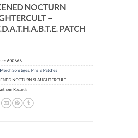
KENED NOCTURN
GHTERCULT –
.D.A.T.H.A.B.T.E. PATCH
mer:
600666
:
Merch Sonstiges
,
Pins & Patches
RKENED NOCTURN SLAUGHTERCULT
 Anthem Records