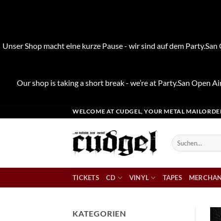
Unser Shop macht eine kurze Pause - wir sind auf dem Party.San O
Our shop is taking a short break - we’re at Party.San Open Air
Zum
WELCOME AT CUDGEL, YOUR METAL MAILORDE
Inhalt
springen
Suchen
nach:
TICKETS
CD
VINYL
TAPES
MERCHAN
KATEGORIEN