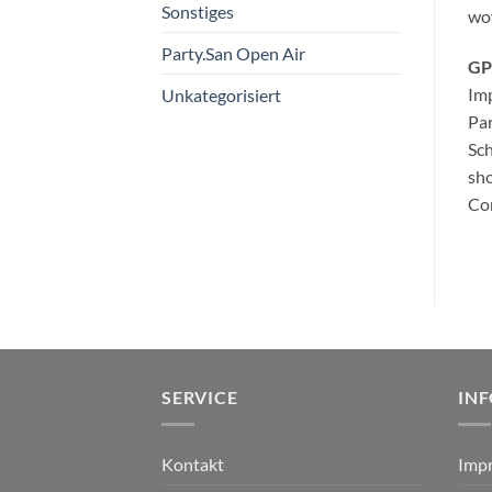
Sonstiges
wov
Party.San Open Air
GP
Imp
Unkategorisiert
Pa
Sc
sho
Con
SERVICE
IN
Kontakt
Imp