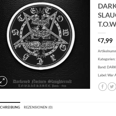
DAR
SLAU
T.O.W
7,99
€
Artikelnum
Kategorien
Band: DA
Label: War
SCHREIBUNG
REZENSIONEN (0)