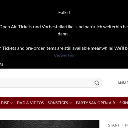
Folks!
pen Air. Tickets und Vorbestellartikel sind natürlich weiterhin be
dann...
. Tickets and pre-order items are still available meanwhile! We’ll b
Verwerfen
R!
ANME
DISE
DVD & VIDEOS
SONSTIGES
PARTY.SAN OPEN AIR
SKIN
START
/
M