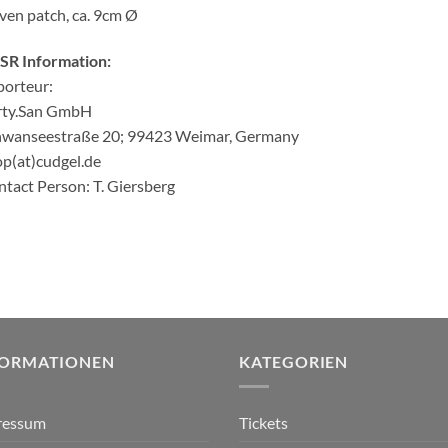
en patch, ca. 9cm Ø
SR Information:
orteur:
rty.San GmbH
hwanseestraße 20; 99423 Weimar, Germany
p(at)cudgel.de
tact Person: T. Giersberg
FORMATIONEN
KATEGORIEN
ressum
Tickets