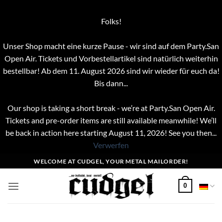
Folks!
Unser Shop macht eine kurze Pause - wir sind auf dem Party.San
Open Air. Tickets und Vorbestellartikel sind natürlich weiterhin
bestellbar! Ab dem 11. August 2026 sind wir wieder für euch da!
Bis dann...
Our shop is taking a short break - we’re at Party.San Open Air.
Tickets and pre-order items are still available meanwhile! We’ll
be back in action here starting August 11, 2026! See you then...
Verwerfen
Zum
WELCOME AT CUDGEL, YOUR METAL MAILORDER!
Inhalt
springen
0