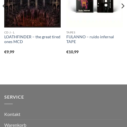
CD J - L
TAPES
LOATHFINDER – the great tired
FULANNO – ruido infernal
ones MCD
TAPE
€
9,99
€
10,99
SERVICE
Kontakt
Warenkorb