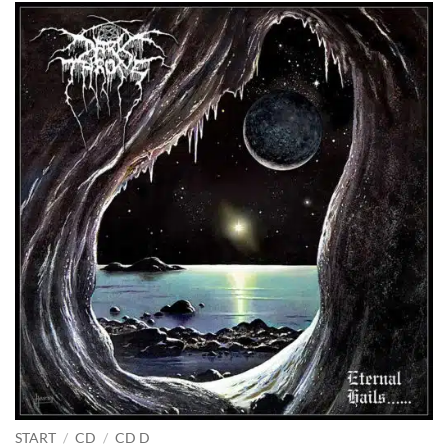
START
/
CD
/
CD D