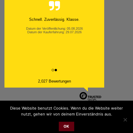
Schnell. Zuverlässig. Klasse.
Datum der Veröffentlichung: 05.08.2026
Datum der Kauferfahrung: 29.07.2026
2,027 Bewertungen
Diese Website benutzt Cookies. Wenn du die Website weiter
nutzt, gehen wir von deinem Einverständnis aus.
PayPal
Bank
Cash
Sepa
MasterCard
Visa
Sofor
Transfer
On
OK
2026 © cudgel Vertrieb - a division of Party.San GmbH