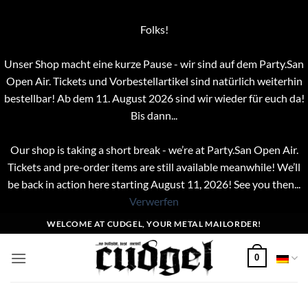
Folks!
Unser Shop macht eine kurze Pause - wir sind auf dem Party.San
Open Air. Tickets und Vorbestellartikel sind natürlich weiterhin
bestellbar! Ab dem 11. August 2026 sind wir wieder für euch da!
Bis dann...
Our shop is taking a short break - we’re at Party.San Open Air.
Tickets and pre-order items are still available meanwhile! We’ll
be back in action here starting August 11, 2026! See you then...
Verwerfen
Zum
WELCOME AT CUDGEL, YOUR METAL MAILORDER!
Inhalt
springen
0