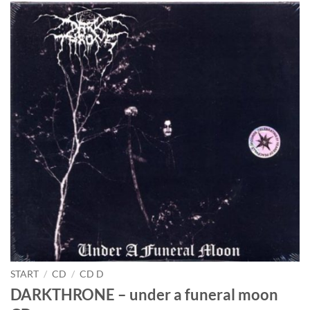
START
/
CD
/
CD D
DARKTHRONE – under a funeral moon