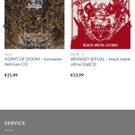
CD V
CD W - Z
VOMIT OF DOOM – tormento
WHISKEY RITUAL – black metal
delirium CD
ultras DigiCD
€
11,49
€
13,99
SERVICE