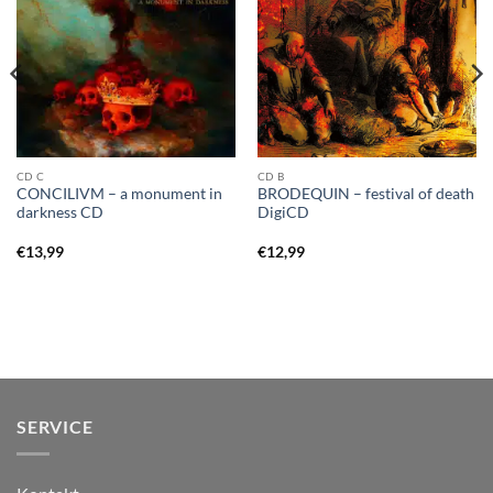
CD C
CD B
CONCILIVM – a monument in
BRODEQUIN – festival of death
darkness CD
DigiCD
€
13,99
€
12,99
SERVICE