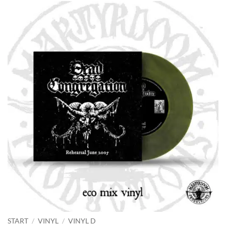
START
/
VINYL
/
VINYL D