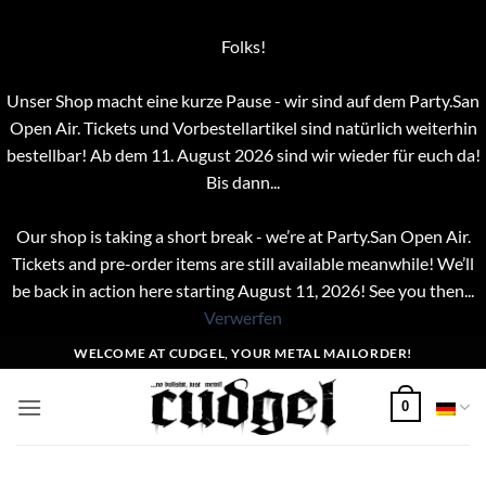
Folks!
Unser Shop macht eine kurze Pause - wir sind auf dem Party.San
Open Air. Tickets und Vorbestellartikel sind natürlich weiterhin
bestellbar! Ab dem 11. August 2026 sind wir wieder für euch da!
Bis dann...
Our shop is taking a short break - we’re at Party.San Open Air.
Tickets and pre-order items are still available meanwhile! We’ll
be back in action here starting August 11, 2026! See you then...
Verwerfen
Zum
WELCOME AT CUDGEL, YOUR METAL MAILORDER!
Inhalt
springen
0