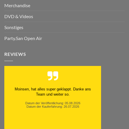
Merchandise
DVD & Videos
Sonstiges
Party.San Open Air
REVIEWS
Moinsen, hat alles super geklappt. Danke ans
Team und weiter so.
Datum der Veröffentlichung: 05.08.2026
Datum der Kauferfahrung: 26.07.2026