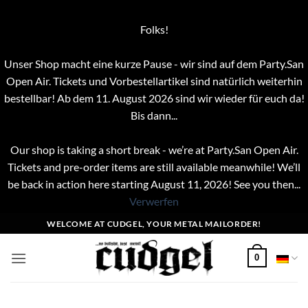
Folks!
Unser Shop macht eine kurze Pause - wir sind auf dem Party.San
Open Air. Tickets und Vorbestellartikel sind natürlich weiterhin
bestellbar! Ab dem 11. August 2026 sind wir wieder für euch da!
Bis dann...
Our shop is taking a short break - we’re at Party.San Open Air.
Tickets and pre-order items are still available meanwhile! We’ll
be back in action here starting August 11, 2026! See you then...
Verwerfen
Zum
WELCOME AT CUDGEL, YOUR METAL MAILORDER!
Inhalt
springen
0