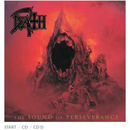
START
/
CD
/
CD D