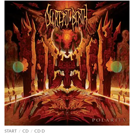
START
/
CD
/
CD D