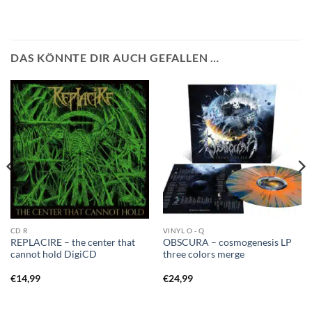
DAS KÖNNTE DIR AUCH GEFALLEN …
CD R
VINYL O - Q
REPLACIRE – the center that
OBSCURA – cosmogenesis LP
cannot hold DigiCD
three colors merge
€
14,99
€
24,99