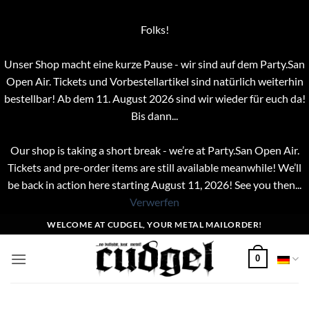
Folks!
Unser Shop macht eine kurze Pause - wir sind auf dem Party.San
Open Air. Tickets und Vorbestellartikel sind natürlich weiterhin
bestellbar! Ab dem 11. August 2026 sind wir wieder für euch da!
Bis dann...
Our shop is taking a short break - we’re at Party.San Open Air.
Tickets and pre-order items are still available meanwhile! We’ll
be back in action here starting August 11, 2026! See you then...
Verwerfen
Zum
WELCOME AT CUDGEL, YOUR METAL MAILORDER!
Inhalt
springen
0