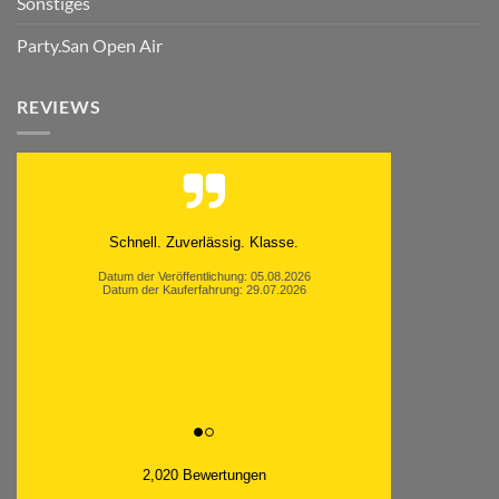
Sonstiges
Party.San Open Air
REVIEWS
Moinsen, hat alles super geklappt. Danke ans
Team und weiter so.
Datum der Veröffentlichung: 05.08.2026
Datum der Kauferfahrung: 26.07.2026
2,020 Bewertungen