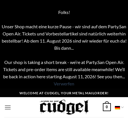
Folks!
Unser Shop macht eine kurze Pause - wir sind auf dem Party.San
Open Air. Tickets und Vorbestellartikel sind natürlich weiterhin
bestellbar! Ab dem 11. August 2026 sind wir wieder für euch da!
Bis dann...
Our shop is taking a short break - we’re at Party.San Open Air.
Tickets and pre-order items are still available meanwhile! We’ll
be back in action here starting August 11, 2026! See you then...
Verwerfen
Zum
WELCOME AT CUDGEL, YOUR METAL MAILORDER!
Inhalt
springen
0