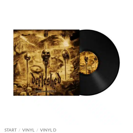
START
/
VINYL
/
VINYL D