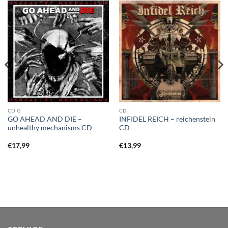
CD G
CD I
GO AHEAD AND DIE –
INFIDEL REICH – reichenstein
unhealthy mechanisms CD
CD
€
17,99
€
13,99