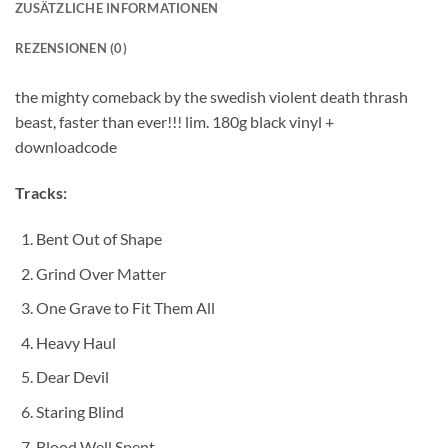
ZUSÄTZLICHE INFORMATIONEN
REZENSIONEN (0)
the mighty comeback by the swedish violent death thrash
beast, faster than ever!!! lim. 180g black vinyl +
downloadcode
Tracks:
Bent Out of Shape
Grind Over Matter
One Grave to Fit Them All
Heavy Haul
Dear Devil
Staring Blind
Blood Well Spent