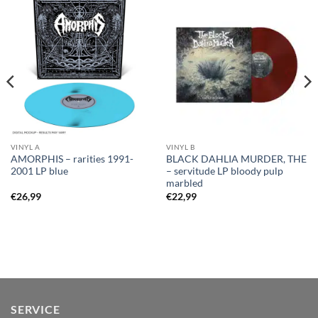
VINYL A
VINYL B
AMORPHIS – rarities 1991-
BLACK DAHLIA MURDER, THE
2001 LP blue
– servitude LP bloody pulp
marbled
€
26,99
€
22,99
SERVICE