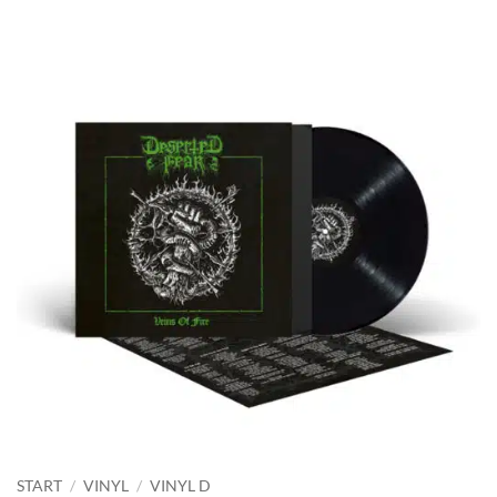
START
/
VINYL
/
VINYL D