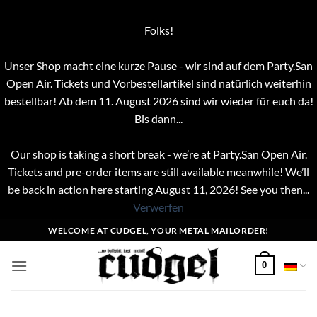
Folks!
Unser Shop macht eine kurze Pause - wir sind auf dem Party.San
Open Air. Tickets und Vorbestellartikel sind natürlich weiterhin
bestellbar! Ab dem 11. August 2026 sind wir wieder für euch da!
Bis dann...
Our shop is taking a short break - we’re at Party.San Open Air.
Tickets and pre-order items are still available meanwhile! We’ll
be back in action here starting August 11, 2026! See you then...
Verwerfen
Zum
WELCOME AT CUDGEL, YOUR METAL MAILORDER!
Inhalt
springen
0