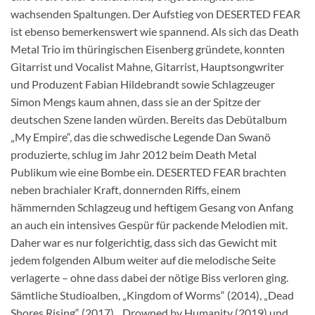
wachsenden Spaltungen. Der Aufstieg von DESERTED FEAR
ist ebenso bemerkenswert wie spannend. Als sich das Death
Metal Trio im thüringischen Eisenberg gründete, konnten
Gitarrist und Vocalist Mahne, Gitarrist, Hauptsongwriter
und Produzent Fabian Hildebrandt sowie Schlagzeuger
Simon Mengs kaum ahnen, dass sie an der Spitze der
deutschen Szene landen würden. Bereits das Debütalbum
„My Empire“, das die schwedische Legende Dan Swanö
produzierte, schlug im Jahr 2012 beim Death Metal
Publikum wie eine Bombe ein. DESERTED FEAR brachten
neben brachialer Kraft, donnernden Riffs, einem
hämmernden Schlagzeug und heftigem Gesang von Anfang
an auch ein intensives Gespür für packende Melodien mit.
Daher war es nur folgerichtig, dass sich das Gewicht mit
jedem folgenden Album weiter auf die melodische Seite
verlagerte – ohne dass dabei der nötige Biss verloren ging.
Sämtliche Studioalben, „Kingdom of Worms“ (2014), „Dead
Shores Rising“ (2017), „Drowned by Humanity (2019) und