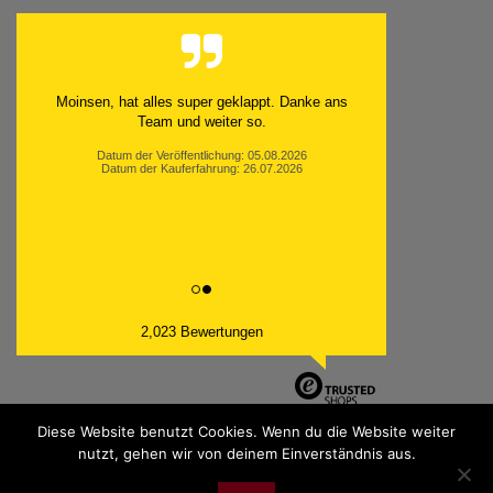
Moinsen, hat alles super geklappt. Danke ans
Team und weiter so.
Datum der Veröffentlichung: 05.08.2026
Datum der Kauferfahrung: 26.07.2026
2,023 Bewertungen
Diese Website benutzt Cookies. Wenn du die Website weiter
nutzt, gehen wir von deinem Einverständnis aus.
PayPal
Bank
Cash
Sepa
MasterCard
Visa
Sofor