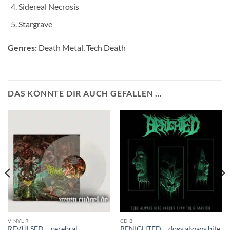
Sidereal Necrosis
Stargrave
Genres:
Death Metal, Tech Death
DAS KÖNNTE DIR AUCH GEFALLEN …
VINYL R
CD B
REVULSED – cerebral
BENIGHTED – dogs always bite