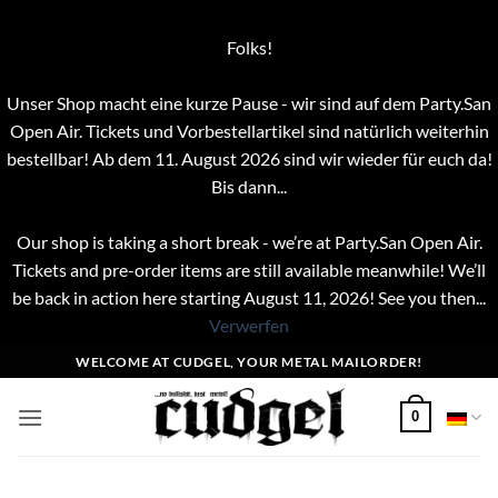
Folks!
Unser Shop macht eine kurze Pause - wir sind auf dem Party.San
Open Air. Tickets und Vorbestellartikel sind natürlich weiterhin
bestellbar! Ab dem 11. August 2026 sind wir wieder für euch da!
Bis dann...
Our shop is taking a short break - we’re at Party.San Open Air.
Tickets and pre-order items are still available meanwhile! We’ll
be back in action here starting August 11, 2026! See you then...
Verwerfen
Zum
WELCOME AT CUDGEL, YOUR METAL MAILORDER!
Inhalt
springen
0