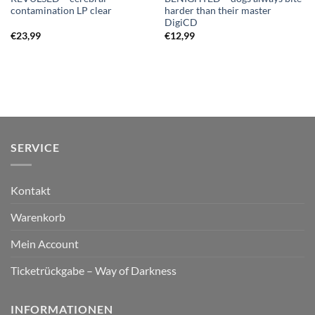
contamination LP clear
harder than their master
DigiCD
€
23,99
€
12,99
SERVICE
Kontakt
Warenkorb
Mein Account
Ticketrückgabe – Way of Darkness
INFORMATIONEN