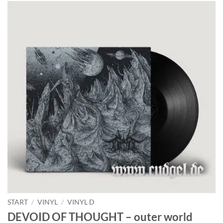
START
/
VINYL
/
VINYL D
DEVOID OF THOUGHT – outer world