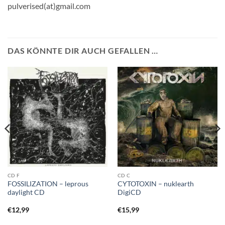
pulverised(at)gmail.com
DAS KÖNNTE DIR AUCH GEFALLEN …
CD F
CD C
FOSSILIZATION – leprous
CYTOTOXIN – nuklearth
daylight CD
DigiCD
€
12,99
€
15,99