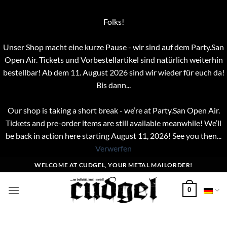
Folks!
Unser Shop macht eine kurze Pause - wir sind auf dem Party.San
Open Air. Tickets und Vorbestellartikel sind natürlich weiterhin
bestellbar! Ab dem 11. August 2026 sind wir wieder für euch da!
Bis dann...
Our shop is taking a short break - we’re at Party.San Open Air.
Tickets and pre-order items are still available meanwhile! We’ll
be back in action here starting August 11, 2026! See you then...
Verwerfen
Zum
WELCOME AT CUDGEL, YOUR METAL MAILORDER!
Inhalt
springen
0