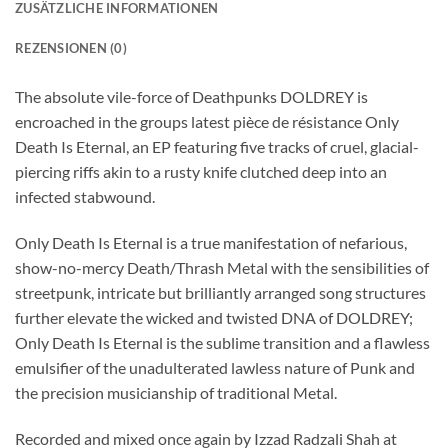
ZUSÄTZLICHE INFORMATIONEN
REZENSIONEN (0)
The absolute vile-force of Deathpunks DOLDREY is
encroached in the groups latest pièce de résistance Only
Death Is Eternal, an EP featuring five tracks of cruel, glacial-
piercing riffs akin to a rusty knife clutched deep into an
infected stabwound.
Only Death Is Eternal is a true manifestation of nefarious,
show-no-mercy Death/Thrash Metal with the sensibilities of
streetpunk, intricate but brilliantly arranged song structures
further elevate the wicked and twisted DNA of DOLDREY;
Only Death Is Eternal is the sublime transition and a flawless
emulsifier of the unadulterated lawless nature of Punk and
the precision musicianship of traditional Metal.
Recorded and mixed once again by Izzad Radzali Shah at