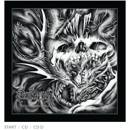
START
/
CD
/
CD D