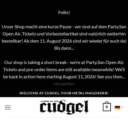
Folks!
Unser Shop macht eine kurze Pause - wir sind auf dem Party.San
Open Air. Tickets und Vorbestellartikel sind natürlich weiterhin
bestellbar! Ab dem 11. August 2026 sind wir wieder für euch da!
Bis dann...
Our shop is taking a short break - we’re at Party.San Open Air.
Tickets and pre-order items are still available meanwhile! We’ll
be back in action here starting August 11, 2026! See you then...
Verwerfen
Zum
WELCOME AT CUDGEL, YOUR METAL MAILORDER!
Inhalt
springen
0