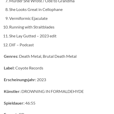
Murder She Wrote / Ode to Grandma
She Looks Great in Cellophane
Vermiformic Ejaculate
Running with Straitblades
She Lay Gutted – 2023 edit
DIF – Podcast
Genres:
Death Metal, Brutal Death Metal
Label:
Coyote Records
Erscheinungsjahr:
2023
Künstler:
DROWNING IN FORMALDEHYDE
Spieldauer:
46:55