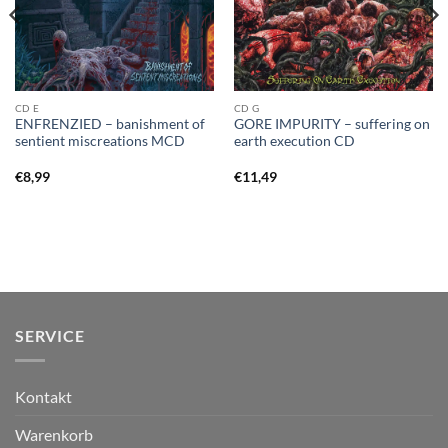
CD E
CD G
ENFRENZIED – banishment of
GORE IMPURITY – suffering on
sentient miscreations MCD
earth execution CD
€
8,99
€
11,49
SERVICE
Kontakt
Warenkorb