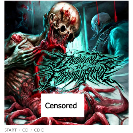
START
/
CD
/
CD D