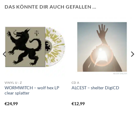
DAS KÖNNTE DIR AUCH GEFALLEN …
VINYL U - Z
CD A
WORMWITCH – wolf hex LP
ALCEST – shelter DigiCD
clear splatter
€
24,99
€
12,99