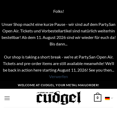
Folks!
Unser Shop macht eine kurze Pause - wir sind auf dem Party.San
Open Air. Tickets und Vorbestellartikel sind natürlich weiterhin
bestellbar! Ab dem 11. August 2026 sind wir wieder für euch da!
Bis dann...
Our shop is taking a short break - we’re at Party.San Open Air.
Tickets and pre-order items are still available meanwhile! We’ll
be back in action here starting August 11, 2026! See you then...
Verwerfen
Zum
WELCOME AT CUDGEL, YOUR METAL MAILORDER!
Inhalt
springen
0