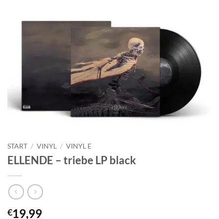
START
/
VINYL
/
VINYL E
ELLENDE – triebe LP black
19,99
€