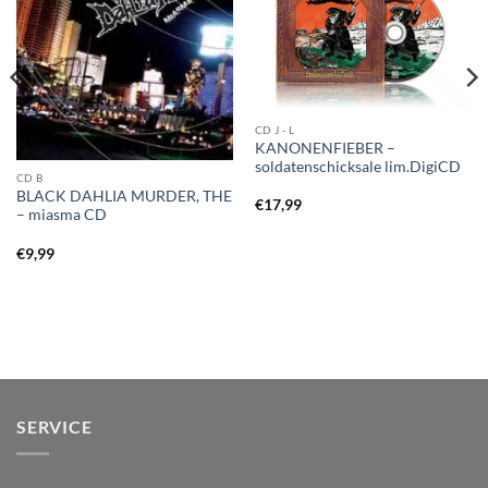
CD J - L
KANONENFIEBER –
soldatenschicksale lim.DigiCD
CD B
BLACK DAHLIA MURDER, THE
€
17,99
– miasma CD
€
9,99
SERVICE