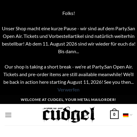
Folks!
Unser Shop macht eine kurze Pause - wir sind auf dem Party.San
Open Air. Tickets und Vorbestellartikel sind natürlich weiterhin
bestellbar! Ab dem 11. August 2026 sind wir wieder für euch da!
Bis dann...
Our shop is taking a short break - we’re at Party.San Open Air.
Tickets and pre-order items are still available meanwhile! We’ll
be back in action here starting August 11, 2026! See you then...
Verwerfen
Zum
WELCOME AT CUDGEL, YOUR METAL MAILORDER!
Inhalt
springen
0