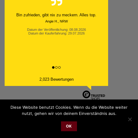
Bin zufrieden, gibt nix zu meckern. Alles top.
Angie H., NRW
Datum der Veröffentlichung: 08.08.2026
Datum der Kauferfahrung: 29.07.2026
2,023 Bewertungen
Diese Website benutzt Cookies. Wenn du die Website weiter
nutzt, gehen wir von deinem Einverständnis aus.
PayPal
Bank
Cash
Sepa
MasterCard
Visa
Sofor
Transfer
On
OK
2026 © cudgel Vertrieb - a division of Party.San GmbH
Delivery