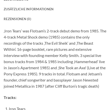
ZUSÄTZLICHE INFORMATIONEN
REZENSIONEN (0)
‚Iron Tears‘ was Flotsam’s 2-track debut demo from 1985. The
4-track Metal Shock demo (1985) contains the only
recordings of the tracks ‚The Evil Sheik‘ and ‚The Beast
Within‘. 16-page booklet, rare pictures and extensive
interview with founding member Kelly Smith. 3 special live
bonus tracks from 1984 & 1985 including ‚Hammerhead‘ live
in Jason’s Apartment 1985) and ‚She Took an Axe‘ (Live at the
Pony Express 1985). 9 tracks in total. Flotsam and Jetsam’s
founder, chief songwriter and bassplayer Jason Newsted
joined Metallica in 1987 (after Cliff Burton’s tragic death)
Tracks:
Iron Tears