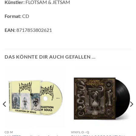
Künstler:
FLOTSAM & JETSAM
Format:
CD
EAN:
8717853802621
DAS KÖNNTE DIR AUCH GEFALLEN …
CD M
VINYL O - Q