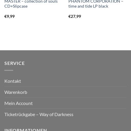
MASTER – collection of souls
PHANTOM CORPORATION –
CD+Slipcase
time and tide LP black
€
9,99
€
27,99
SERVICE
Kontakt
Warenkorb
Mein Account
Ticketrückgabe – Way of Darkness
INFORMATIONEN