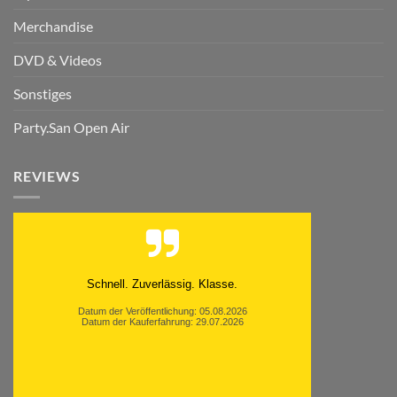
Merchandise
DVD & Videos
Sonstiges
Party.San Open Air
REVIEWS
Moinsen, hat alles super geklappt. Danke ans
Team und weiter so.
Datum der Veröffentlichung: 05.08.2026
Datum der Kauferfahrung: 26.07.2026