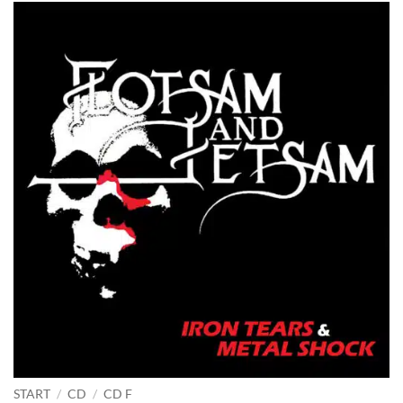
START
/
CD
/
CD F