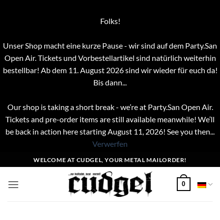
Folks!
Unser Shop macht eine kurze Pause - wir sind auf dem Party.San
Open Air. Tickets und Vorbestellartikel sind natürlich weiterhin
bestellbar! Ab dem 11. August 2026 sind wir wieder für euch da!
Bis dann...
Our shop is taking a short break - we’re at Party.San Open Air.
Tickets and pre-order items are still available meanwhile! We’ll
be back in action here starting August 11, 2026! See you then...
Verwerfen
Zum
WELCOME AT CUDGEL, YOUR METAL MAILORDER!
Inhalt
springen
0