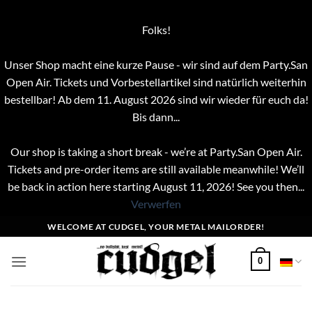
Folks!
Unser Shop macht eine kurze Pause - wir sind auf dem Party.San
Open Air. Tickets und Vorbestellartikel sind natürlich weiterhin
bestellbar! Ab dem 11. August 2026 sind wir wieder für euch da!
Bis dann...
Our shop is taking a short break - we’re at Party.San Open Air.
Tickets and pre-order items are still available meanwhile! We’ll
be back in action here starting August 11, 2026! See you then...
Verwerfen
Zum
WELCOME AT CUDGEL, YOUR METAL MAILORDER!
Inhalt
springen
0