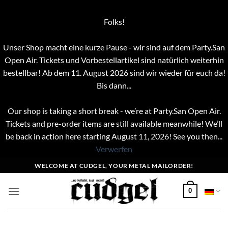
Folks!
Unser Shop macht eine kurze Pause - wir sind auf dem Party.San
Open Air. Tickets und Vorbestellartikel sind natürlich weiterhin
bestellbar! Ab dem 11. August 2026 sind wir wieder für euch da!
Bis dann...
Our shop is taking a short break - we’re at Party.San Open Air.
Tickets and pre-order items are still available meanwhile! We’ll
be back in action here starting August 11, 2026! See you then...
Verwerfen
Zum
WELCOME AT CUDGEL, YOUR METAL MAILORDER!
Inhalt
springen
0