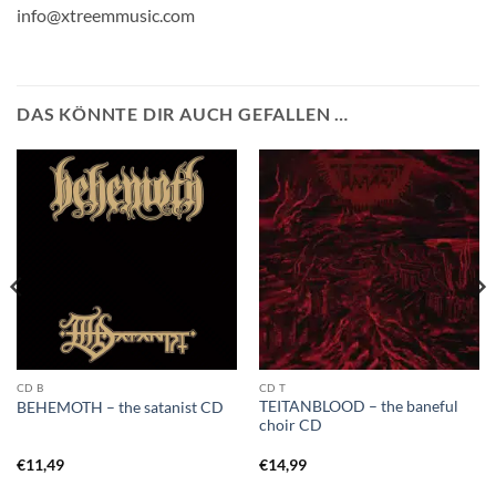
info@xtreemmusic.com
DAS KÖNNTE DIR AUCH GEFALLEN …
CD B
CD T
TEITANBLOOD – the baneful
BEHEMOTH – the satanist CD
choir CD
€
11,49
€
14,99