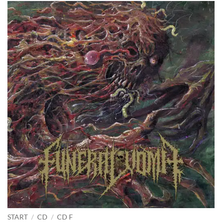
START
/
CD
/
CD F