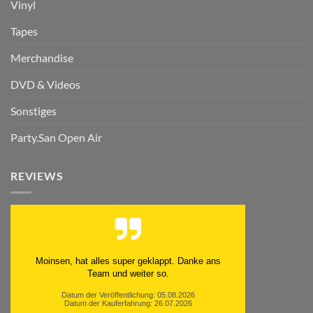
Vinyl
Tapes
Merchandise
DVD & Videos
Sonstiges
Party.San Open Air
REVIEWS
Moinsen, hat alles super geklappt. Danke ans
Team und weiter so.
Datum der Veröffentlichung: 05.08.2026
Datum der Kauferfahrung: 26.07.2026