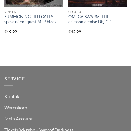
VINYL S
CD O - Q
SUMMONING HELLGATES –
OMEGA SWARM, THE –
spear of conquest MLP black
crimson demise DigiCD
€
19,99
€
12,99
SERVICE
Kontakt
Warenkorb
Mein Account
Ticketrückgabe – Way of Darkness