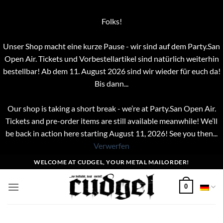
Folks!
Unser Shop macht eine kurze Pause - wir sind auf dem Party.San
Open Air. Tickets und Vorbestellartikel sind natürlich weiterhin
bestellbar! Ab dem 11. August 2026 sind wir wieder für euch da!
Bis dann...
Our shop is taking a short break - we’re at Party.San Open Air.
Tickets and pre-order items are still available meanwhile! We’ll
be back in action here starting August 11, 2026! See you then...
Verwerfen
Zum
WELCOME AT CUDGEL, YOUR METAL MAILORDER!
Inhalt
springen
0