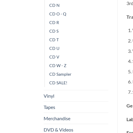
3rd
CD N
CD O - Q
Tra
CD R
CD S
CD T
CD U
CD V
CD W - Z
CD Sampler
CD SALE!
Vinyl
Ge
Tapes
Merchandise
Lab
DVD & Videos
Ers