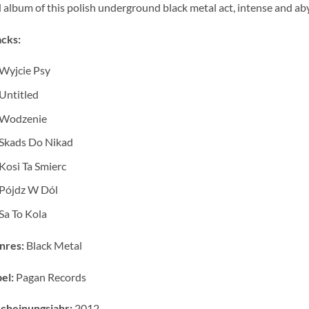
 album of this polish underground black metal act, intense and a
cks:
Wyjcie Psy
Untitled
Wodzenie
Skads Do Nikad
Kosi Ta Smierc
Pójdz W Dól
Sa To Kola
nres:
Black Metal
el:
Pagan Records
cheinungsjahr:
2012