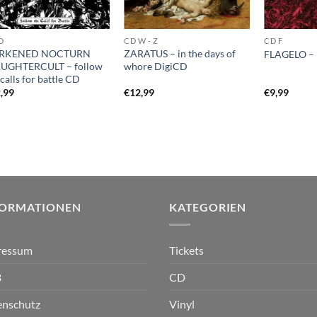
D
CD W - Z
CD F
RKENED NOCTURN
ZARATUS – in the days of
FLAGELO – 
AUGHTERCULT – follow
whore DigiCD
 calls for battle CD
,99
€
12,99
€
9,99
FORMATIONEN
KATEGORIEN
ressum
Tickets
B
CD
enschutz
Vinyl