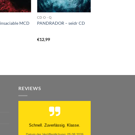
CD O - Q
insaciable MCD
PANDRADOR – seidr CD
€
12,99
REVIEWS
Moinsen, hat alles super geklappt.
Danke ans Team und weiter so.