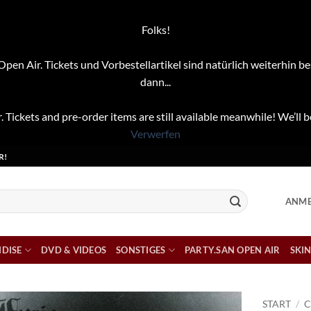
Folks!
pen Air. Tickets und Vorbestellartikel sind natürlich weiterhin be
dann...
. Tickets and pre-order items are still available meanwhile! We’ll b
Verwerfen
R!
ANME
DISE
DVD & VIDEOS
SONSTIGES
PARTY.SAN OPEN AIR
SKIN
START
/