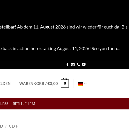
stellbar! Ab dem 11. August 2026 sind wir wieder für euch da! Bis
e back in action here starting August 11, 2026! See you then...
0
LDEN
WARENKORB /
€
0,00
LESS
BETHLEHEM
CD
/
CD F