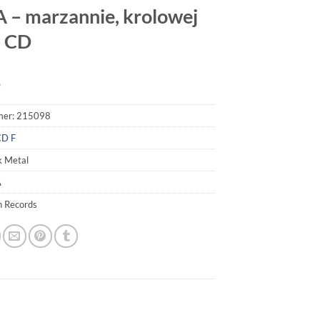
 – marzannie, krolowej
i CD
9
mer:
215098
CD F
k Metal
A
n Records