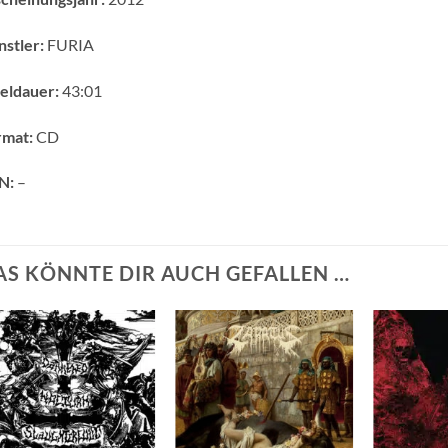
stler:
FURIA
eldauer:
43:01
rmat:
CD
N:
–
AS KÖNNTE DIR AUCH GEFALLEN …