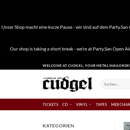
Unser Shop macht eine kurze Pause - wir sind auf dem Party.San O
Our shop is taking a short break - we’re at Party.San Open Air
Zum
WELCOME AT CUDGEL, YOUR METAL MAILORDE
Inhalt
springen
Suchen
nach:
TICKETS
CD
VINYL
TAPES
MERCHAN
KATEGORIEN