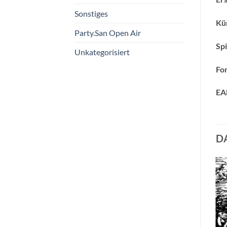
Sonstiges
Kün
Party.San Open Air
Spi
Unkategorisiert
Fo
EA
D