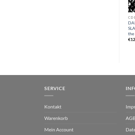
CD E
CD W - Z
CD 
EREB ALTOR – the end
WAGNER ÖDEGARD – om
DA
CD+Slipcase
domedag och de femton
SL
järtekn CD
the
€
12,99
€
13,99
€
12
SERVICE
IN
Kontakt
Imp
Warenkorb
AG
Mein Account
Dat