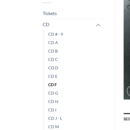
Tickets
CD
CD # - 9
CD A
CD B
CD C
CD D
CD E
CD F
CD G
CD H
CD I
CD J - L
BE
CD M