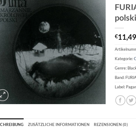
FURIA
polsk
11,4
€
Artikelnum
Kategorie:
Genre: Blac
Band: FURI
Label: Paga
SCHREIBUNG
ZUSÄTZLICHE INFORMATIONEN
REZENSIONEN (0)