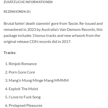
ZUSÄTZLICHE INFORMATIONEN
REZENSIONEN (0)
Brutal farkin‘ death slammin‘ gore from Tassie. Re-issued and
remastered in 2023 by Australia’s Van Demons Records, this
package includes 3 bonus tracks and new artwork from the
original release CDN records did in 2017.
Tracks:
Rimjob Romance
Porn Gore Core
Mang’n Mung Minge Mang MMMM
Exploit The Moist
I Love to Fuck Song
Prolapsed Pleasures