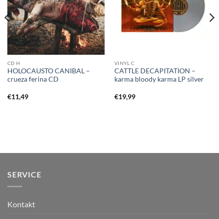
CD H
VINYL C
HOLOCAUSTO CANIBAL –
CATTLE DECAPITATION –
crueza ferina CD
karma bloody karma LP silver
€
11,49
€
19,99
SERVICE
Kontakt