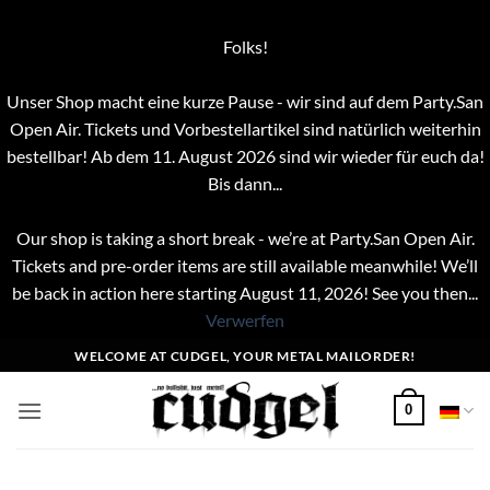
Folks!
Unser Shop macht eine kurze Pause - wir sind auf dem Party.San
Open Air. Tickets und Vorbestellartikel sind natürlich weiterhin
bestellbar! Ab dem 11. August 2026 sind wir wieder für euch da!
Bis dann...
Our shop is taking a short break - we’re at Party.San Open Air.
Tickets and pre-order items are still available meanwhile! We’ll
be back in action here starting August 11, 2026! See you then...
Verwerfen
Zum
WELCOME AT CUDGEL, YOUR METAL MAILORDER!
Inhalt
springen
0