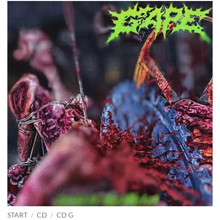
START
/
CD
/
CD G