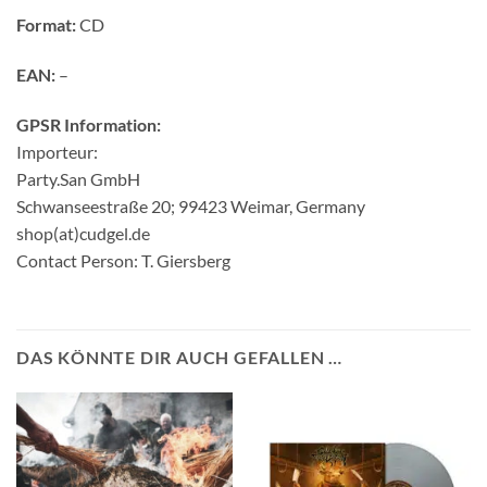
Format:
CD
EAN:
–
GPSR Information:
Importeur:
Party.San GmbH
Schwanseestraße 20; 99423 Weimar, Germany
shop(at)cudgel.de
Contact Person: T. Giersberg
DAS KÖNNTE DIR AUCH GEFALLEN …