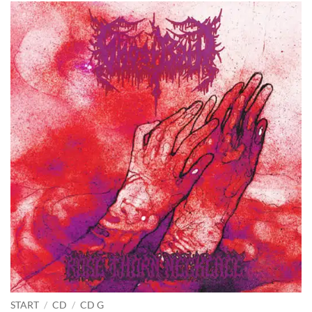
START
/
CD
/
CD G