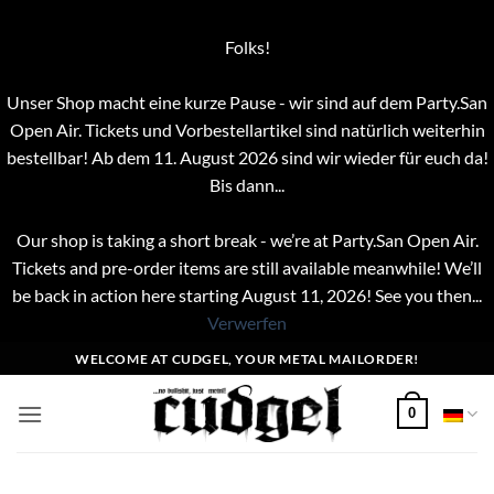
Folks!
Unser Shop macht eine kurze Pause - wir sind auf dem Party.San
Open Air. Tickets und Vorbestellartikel sind natürlich weiterhin
bestellbar! Ab dem 11. August 2026 sind wir wieder für euch da!
Bis dann...
Our shop is taking a short break - we’re at Party.San Open Air.
Tickets and pre-order items are still available meanwhile! We’ll
be back in action here starting August 11, 2026! See you then...
Verwerfen
Zum
WELCOME AT CUDGEL, YOUR METAL MAILORDER!
Inhalt
springen
0