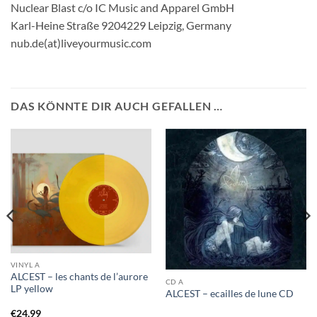
Nuclear Blast c/o IC Music and Apparel GmbH
Karl-Heine Straße 9204229 Leipzig, Germany
nub.de(at)liveyourmusic.com
DAS KÖNNTE DIR AUCH GEFALLEN …
VINYL A
ALCEST – les chants de l’aurore
CD A
LP yellow
ALCEST – ecailles de lune CD
€
24,99