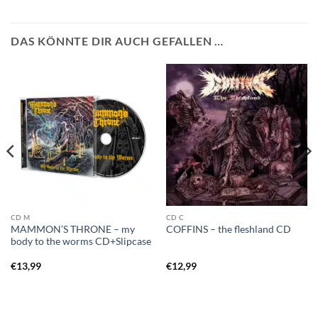
DAS KÖNNTE DIR AUCH GEFALLEN …
CD M
CD C
MAMMON’S THRONE – my
COFFINS – the fleshland CD
body to the worms CD+Slipcase
€
13,99
€
12,99