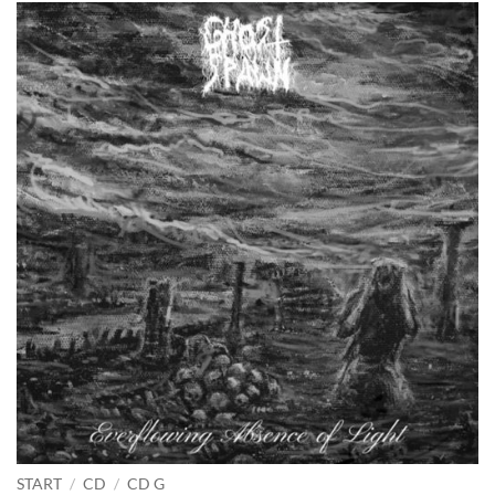
START
/
CD
/
CD G