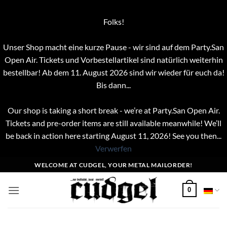
Folks!
Unser Shop macht eine kurze Pause - wir sind auf dem Party.San
Open Air. Tickets und Vorbestellartikel sind natürlich weiterhin
bestellbar! Ab dem 11. August 2026 sind wir wieder für euch da!
Bis dann...
Our shop is taking a short break - we’re at Party.San Open Air.
Tickets and pre-order items are still available meanwhile! We’ll
be back in action here starting August 11, 2026! See you then...
Verwerfen
Zum
WELCOME AT CUDGEL, YOUR METAL MAILORDER!
Inhalt
springen
0