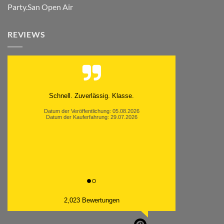
Party.San Open Air
REVIEWS
Moinsen, hat alles super geklappt. Danke ans
Team und weiter so.
Datum der Veröffentlichung: 05.08.2026
Datum der Kauferfahrung: 26.07.2026
2,023 Bewertungen