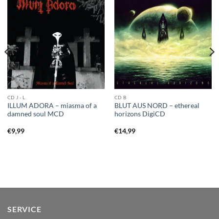
CD J - L
CD B
ILLUM ADORA – miasma of a
BLUT AUS NORD – ethereal
damned soul MCD
horizons DigiCD
€
9,99
€
14,99
SERVICE