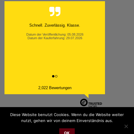
Moinsen, hat alles super geklappt. Danke ans
Team und weiter so.
Datum der Veröffentlichung: 05.08.2026
Datum der Kauferfahrung: 26.07.2026
2,022 Bewertungen
Diese Website benutzt Cookies. Wenn du die Website weiter
nutzt, gehen wir von deinem Einverständnis aus.
PayPal
Bank
Cash
Sepa
MasterCard
Visa
Sofor
OK
Transfer
On