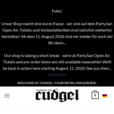
Folks!
Unser Shop macht eine kurze Pause - wir sind auf dem Party.San
Open Air. Tickets und Vorbestellartikel sind natürlich weiterhin
bestellbar! Ab dem 11. August 2026 sind wir wieder für euch da!
Bis dann...
Our shop is taking a short break - we’re at Party.San Open Air.
Tickets and pre-order items are still available meanwhile! We’ll
be back in action here starting August 11, 2026! See you then...
Verwerfen
Zum
WELCOME AT CUDGEL, YOUR METAL MAILORDER!
Inhalt
springen
0