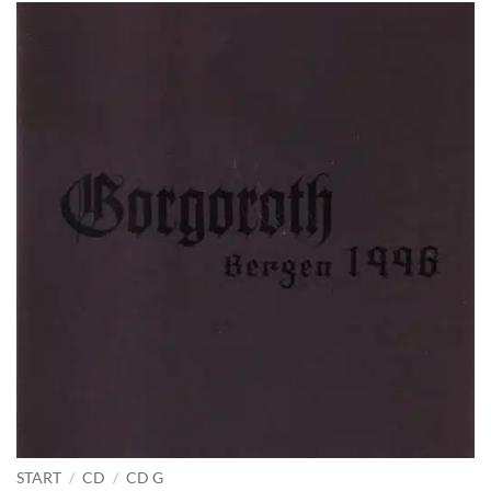
START
/
CD
/
CD G