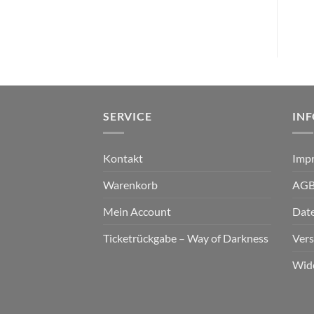
€
13,99
€
12,99
SERVICE
IN
Kontakt
Imp
Warenkorb
AG
Mein Account
Dat
Ticketrückgabe – Way of Darkness
Ver
Wid