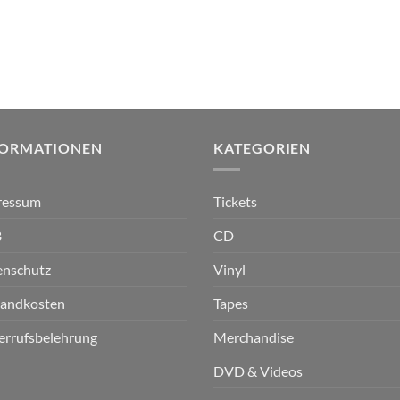
FORMATIONEN
KATEGORIEN
ressum
Tickets
B
CD
enschutz
Vinyl
sandkosten
Tapes
errufsbelehrung
Merchandise
DVD & Videos