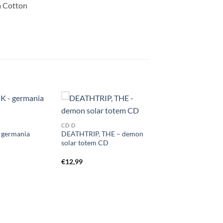
a Cotton
CD D
germania
DEATHTRIP, THE – demon
solar totem CD
€
12,99