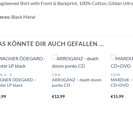
gsleeved Shirt with Front & Backprint, 100% Cotton, Gildan Ultr
nres:
Black Metal
AS KÖNNTE DIR AUCH GEFALLEN …
L U - Z
CD A
CD M
GNER ÖDEGARD –
ARROGANZ – death doom
MARDUK – 
pter LP black
punks CD
CD+DVD
,99
€
12,99
€
15,99