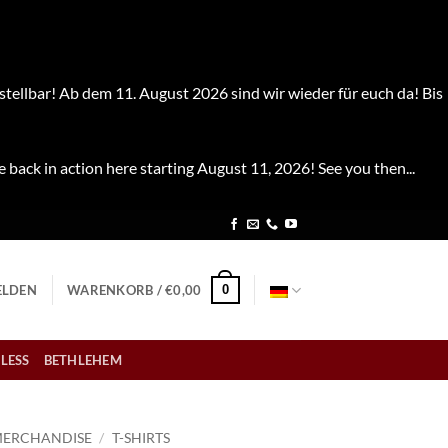
stellbar! Ab dem 11. August 2026 sind wir wieder für euch da! Bis
e back in action here starting August 11, 2026! See you then...
0
LDEN
WARENKORB /
€
0,00
LESS
BETHLEHEM
ERCHANDISE
/
T-SHIRTS