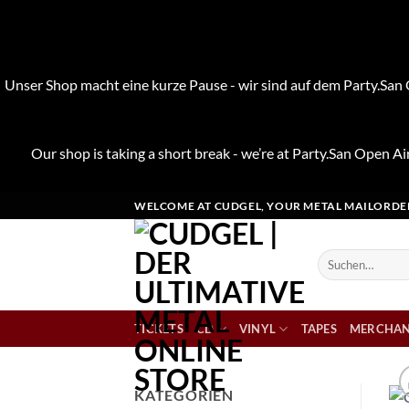
Unser Shop macht eine kurze Pause - wir sind auf dem Party.San O
Our shop is taking a short break - we’re at Party.San Open Air
Zum
WELCOME AT CUDGEL, YOUR METAL MAILORDE
Inhalt
springen
Suchen
nach:
TICKETS
CD
VINYL
TAPES
MERCHAN
KATEGORIEN