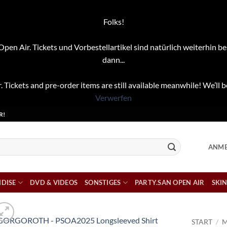
Folks!
pen Air. Tickets und Vorbestellartikel sind natürlich weiterhin be
dann...
. Tickets and pre-order items are still available meanwhile! We’ll b
Verwerfen
R!
ANME
DISE
DVD & VIDEOS
SONSTIGES
PARTY.SAN OPEN AIR
SKIN
START
/
M