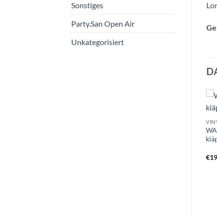
Lon
Sonstiges
Party.San Open Air
Ge
Unkategorisiert
D
VINY
WA
kiä
€
19
CD M
CD I
MORBIKON – lost within
ILDSKAER – blod og jern CD
the astral crypts CD