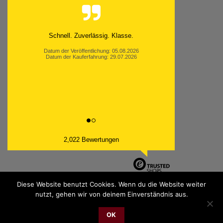
Moinsen, hat alles super geklappt. Danke ans
Team und weiter so.
Datum der Veröffentlichung: 05.08.2026
Datum der Kauferfahrung: 26.07.2026
2,022 Bewertungen
Diese Website benutzt Cookies. Wenn du die Website weiter
nutzt, gehen wir von deinem Einverständnis aus.
PayPal
Bank
Cash
Sepa
MasterCard
Visa
Sofor
OK
Transfer
On
2026 © cudgel Vertrieb - a division of Party.San GmbH