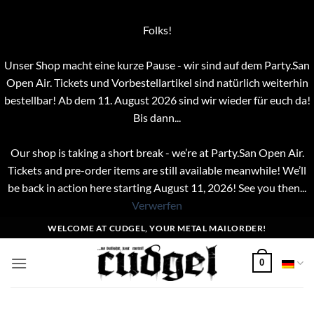
Folks!
Unser Shop macht eine kurze Pause - wir sind auf dem Party.San
Open Air. Tickets und Vorbestellartikel sind natürlich weiterhin
bestellbar! Ab dem 11. August 2026 sind wir wieder für euch da!
Bis dann...
Our shop is taking a short break - we’re at Party.San Open Air.
Tickets and pre-order items are still available meanwhile! We’ll
be back in action here starting August 11, 2026! See you then...
Verwerfen
Zum
WELCOME AT CUDGEL, YOUR METAL MAILORDER!
Inhalt
springen
0