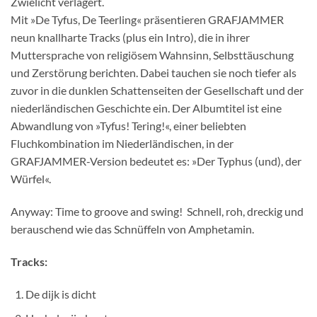
Zwielicht verlagert.
Mit »De Tyfus, De Teerling« präsentieren GRAFJAMMER
neun knallharte Tracks (plus ein Intro), die in ihrer
Muttersprache von religiösem Wahnsinn, Selbsttäuschung
und Zerstörung berichten. Dabei tauchen sie noch tiefer als
zuvor in die dunklen Schattenseiten der Gesellschaft und der
niederländischen Geschichte ein. Der Albumtitel ist eine
Abwandlung von »Tyfus! Tering!«, einer beliebten
Fluchkombination im Niederländischen, in der
GRAFJAMMER-Version bedeutet es: »Der Typhus (und), der
Würfel«.
Anyway: Time to groove and swing!  Schnell, roh, dreckig und
berauschend wie das Schnüffeln von Amphetamin.
Tracks:
De dijk is dicht