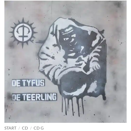
START
/
CD
/
CD G