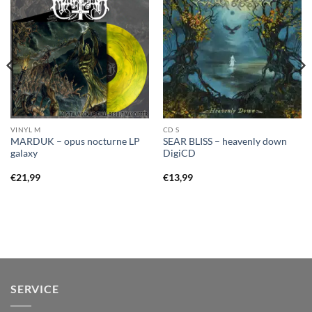
VINYL M
CD S
MARDUK – opus nocturne LP
SEAR BLISS – heavenly down
galaxy
DigiCD
€
21,99
€
13,99
SERVICE