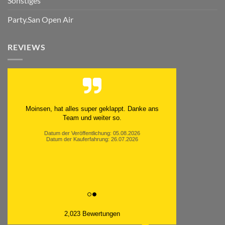
Sonstiges
Party.San Open Air
REVIEWS
Moinsen, hat alles super geklappt. Danke ans
Team und weiter so.
Datum der Veröffentlichung: 05.08.2026
Datum der Kauferfahrung: 26.07.2026
2,023 Bewertungen