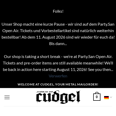
Folks!
Unser Shop macht eine kurze Pause - wir sind auf dem Party.San
Open Air. Tickets und Vorbestellartikel sind natürlich weiterhin
bestellbar! Ab dem 11. August 2026 sind wir wieder für euch da!
Bis dann...
Our shop is taking a short break - we’re at Party.San Open Air.
Tickets and pre-order items are still available meanwhile! We’ll
be back in action here starting August 11, 2026! See you then...
Verwerfen
Zum
WELCOME AT CUDGEL, YOUR METAL MAILORDER!
Inhalt
springen
0