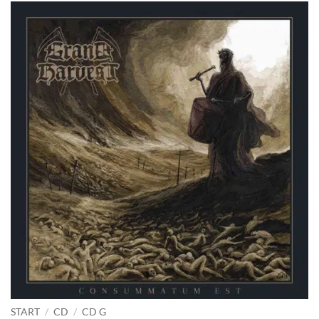
START
/
CD
/
CD G