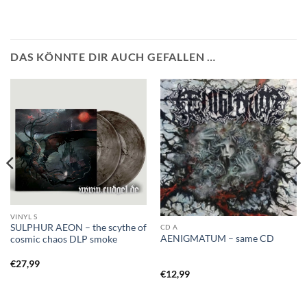
DAS KÖNNTE DIR AUCH GEFALLEN …
VINYL S
SULPHUR AEON – the scythe of
CD A
AENIGMATUM – same CD
cosmic chaos DLP smoke
€
27,99
€
12,99