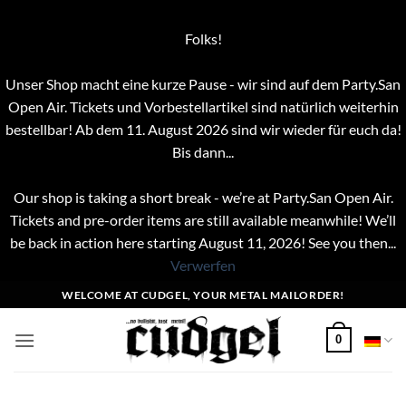
Folks!
Unser Shop macht eine kurze Pause - wir sind auf dem Party.San
Open Air. Tickets und Vorbestellartikel sind natürlich weiterhin
bestellbar! Ab dem 11. August 2026 sind wir wieder für euch da!
Bis dann...
Our shop is taking a short break - we’re at Party.San Open Air.
Tickets and pre-order items are still available meanwhile! We’ll
be back in action here starting August 11, 2026! See you then...
Verwerfen
Zum
WELCOME AT CUDGEL, YOUR METAL MAILORDER!
Inhalt
springen
0