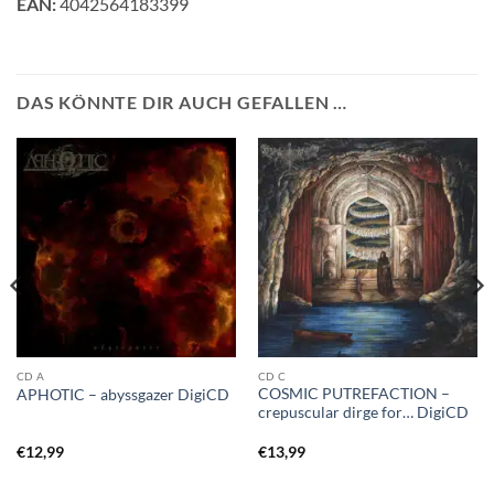
EAN:
4042564183399
DAS KÖNNTE DIR AUCH GEFALLEN …
CD A
CD C
COSMIC PUTREFACTION –
APHOTIC – abyssgazer DigiCD
crepuscular dirge for… DigiCD
€
12,99
€
13,99