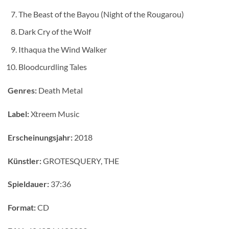
The Beast of the Bayou (Night of the Rougarou)
Dark Cry of the Wolf
Ithaqua the Wind Walker
Bloodcurdling Tales
Genres:
Death Metal
Label:
Xtreem Music
Erscheinungsjahr:
2018
Künstler:
GROTESQUERY, THE
Spieldauer:
37:36
Format:
CD