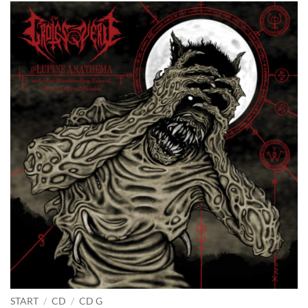
START
/
CD
/
CD G